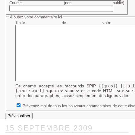
Courriel (non publié)
Ajoutez votre commentaire ici
Texte de votre me
Ce champ accepte les raccourcis SPIP
{{gras}}
{itali
[texte->url]
<quote>
<code>
et le code HTML
<q>
<de
créer des paragraphes, laissez simplement des lignes vides.
Prévenez-moi de tous les nouveaux commentaires de cette disc
15 SEPTEMBRE 2009