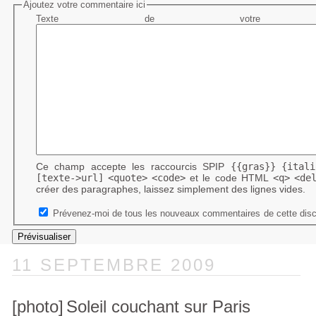
Ajoutez votre commentaire ici
Texte de votre me
Ce champ accepte les raccourcis SPIP
{{gras}}
{itali
[texte->url]
<quote>
<code>
et le code HTML
<q>
<de
créer des paragraphes, laissez simplement des lignes vides.
Prévenez-moi de tous les nouveaux commentaires de cette disc
11 SEPTEMBRE 2009
[photo]
Soleil couchant sur Paris