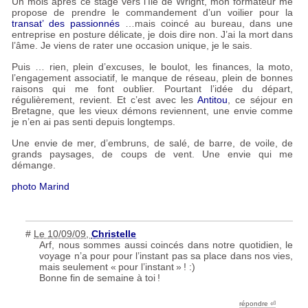
Un mois après ce stage vers l’Ile de Wright, mon formateur me
propose de prendre le commandement d’un voilier pour la
transat’ des passionnés
…mais coincé au bureau, dans une
entreprise en posture délicate, je dois dire non. J’ai la mort dans
l’âme. Je viens de rater une occasion unique, je le sais.
Puis … rien, plein d’excuses, le boulot, les finances, la moto,
l’engagement associatif, le manque de réseau, plein de bonnes
raisons qui me font oublier. Pourtant l’idée du départ,
régulièrement, revient. Et c’est avec les
Antitou
, ce séjour en
Bretagne, que les vieux démons reviennent, une envie comme
je n’en ai pas senti depuis longtemps.
Une envie de mer, d’embruns, de salé, de barre, de voile, de
grands paysages, de coups de vent. Une envie qui me
démange.
photo Marind
#
Le 10/09/09
,
Christelle
Arf, nous sommes aussi coincés dans notre quotidien, le
voyage n’a pour pour l’instant pas sa place dans nos vies,
mais seulement «
pour l’instant
»
! :)
Bonne fin de semaine à toi
!
répondre ︎⏎