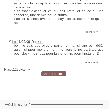
avoir franchi ce cap là et te donner une chance de réaliser
cette envie.
S’agissant d’achever ce qui doit l’être, et en ce qui me
concerne, une demie heure suffira.
Fab, si tu dines avec lui, essaye de lui extirper ce qu’on
attend...
répondre ︎⏎
#
Le 11/09/09
,
Ydikoi
bon, je suis pas encore parti, hein … si tant est, déjà,
qu’un skipper me prenne … et puis je ne partirais que
pour deux mois, pas pour la vie (enfin, pour l’instant :-D)
répondre ︎⏎
Pages
1
2
Suivant »
un truc à dire ?
Qui êtes-vous ?