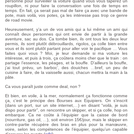
personne pour surveiller la voiture quand vous vous taperez un
roupillon, ni pour faire la conversation une fois de temps en
temps. En fait, ça serait pas mal de faire ça avec une bande de
pote, mais voilà, vos potes, ça les intéresse pas trop ce genre
de road movie.
Heureusement, y’a un de vos amis qui a lui même un ami qui
connaît deux personnes qui ont envie de partir à la grande
aventure, sac au dos. Ca tombe bien, ils ont tous les deux leur
permis, ils sont plutôt débrouillards, rigolos, ça colle bien entre
vous et ils sont plutôt partant pour aller voir le pacifique … Vous
faites quoi vous
? Moi, je leur demande si ma voiture les
intéresse, et puis à trois, ça coûtera moins cher que le train : on
partage l’essence, les péages, et la bouffe. D’ailleurs la bouffe,
j’ai tout prévu, un barboc’, des douiches …bref, un peu de
cuisine à faire, de la vaisselle aussi, chacun mettra la main à la
pâte.
Ca vous paraît juste comme deal, non
?
Et bien, en voile, à la mer, normalement ça fonctionne comme
ça, c’est le principe des Bourses aux Equipiers. On s’inscrit
(dans un port, sur un site internet,…) en disant “voilà, je suis
dispo pour partir”, on rencontre un skipper, et si ça colle, hop on
embarque. Ca ne coûte à l’équipier que la caisse de bord
(nourriture, gas oil, …), soit environ 15€/jour, mais le skipper en
contre-partie récupère des bras en plus pour la manœuvre,
voire, selon les compétences de l’équipier, quelqu’un capable