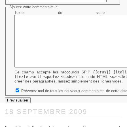
Ajoutez votre commentaire ici
Texte de votre me
Ce champ accepte les raccourcis SPIP
{{gras}}
{itali
[texte->url]
<quote>
<code>
et le code HTML
<q>
<de
créer des paragraphes, laissez simplement des lignes vides.
Prévenez-moi de tous les nouveaux commentaires de cette disc
18 SEPTEMBRE 2009