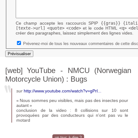
Ce champ accepte les raccourcis SPIP
{{gras}}
{itali
[texte->url]
<quote>
<code>
et le code HTML
<q>
<de
créer des paragraphes, laissez simplement des lignes vides.
Prévenez-moi de tous les nouveaux commentaires de cette disc
[web]
YouTube -
NMCU
(Norwegian
Motorcycle Union) : Bugs
sur
http://www.youtube.com/watch?v=gPrl...
«
Nous sommes peu visibles, mais pas des insectes pour
autant
»
conclusion de la video : 8 collisions sur 10 sont
provoquées par des conducteurs qui n'ont pas vu le
motard
un truc à dire ?