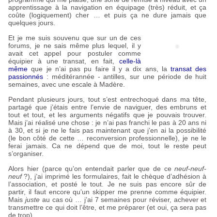
apprentissage à la navigation en équipage (très) réduit, et ça
coûte (logiquement) cher … et puis ça ne dure jamais que
quelques jours.
Et je me suis souvenu que sur un de ces
forums, je ne sais même plus lequel, il y
avait cet appel pour postuler comme
équipier à une transat, en fait,
celle-là
même
que je n’ai pas pu faire il y a dix ans, la
transat des
passionnés
: méditérannée - antilles, sur une période de huit
semaines, avec une escale à Madère.
Pendant plusieurs jours, tout s’est entrechoqué dans ma tête,
partagé que j’étais entre l’envie de naviguer, des embruns et
tout et tout, et les arguments négatifs que je pouvais trouver.
Mais j’ai réalisé une chose : je n’ai pas franchi le pas à 20 ans ni
à 30, et si je ne le fais pas maintenant que j’en ai la possibilité
(le bon côté de cette … reconversion professionnelle), je ne le
ferai jamais. Ca ne dépend que de moi, tout le reste peut
s’organiser.
Alors hier (parce qu’on entendait parler que de ce
neuf-neuf-
neuf
?), j’ai imprimé les formulaires, fait le chèque d’adhésion à
l’association, et posté le tout. Je ne suis pas encore sûr de
partir, il faut encore qu’un skipper me prenne comme équipier.
Mais
juste
au cas où … j’ai 7 semaines pour réviser, achever et
transmettre ce qui doit l’être, et me préparer (et oui, ça sera pas
de trop)