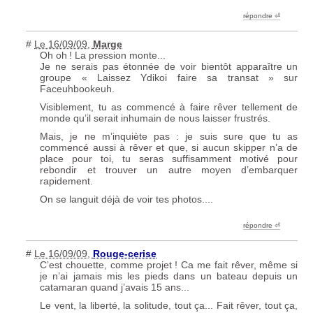
répondre ︎⏎
#
Le 16/09/09
,
Marge
Oh oh
! La pression monte...
Je ne serais pas étonnée de voir bientôt apparaître un
groupe «
Laissez Ydikoi faire sa transat
» sur
Faceuhbookeuh.
Visiblement, tu as commencé à faire rêver tellement de
monde qu’il serait inhumain de nous laisser frustrés.
Mais, je ne m’inquiète pas : je suis sure que tu as
commencé aussi à rêver et que, si aucun skipper n’a de
place pour toi, tu seras suffisamment motivé pour
rebondir et trouver un autre moyen d’embarquer
rapidement.
On se languit déjà de voir tes photos....
répondre ︎⏎
#
Le 16/09/09
,
Rouge-cerise
C’est chouette, comme projet
! Ca me fait rêver, même si
je n’ai jamais mis les pieds dans un bateau depuis un
catamaran quand j’avais 15 ans...
Le vent, la liberté, la solitude, tout ça... Fait rêver, tout ça,