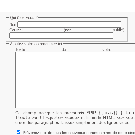
Qui êtes-vous ?
Nom
Courriel (non publié)
Ajoutez votre commentaire ici
Texte de votre me
Ce champ accepte les raccourcis SPIP
{{gras}}
{itali
[texte->url]
<quote>
<code>
et le code HTML
<q>
<de
créer des paragraphes, laissez simplement des lignes vides.
Prévenez-moi de tous les nouveaux commentaires de cette disc