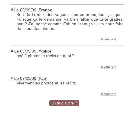
#
Le 09/09/09
,
France
Ben de la mer, des vagues, des embruns, tout ça, quoi.
Puisque ça te démange, va bien falloir que tu te grattes,
nan
? J’ai pensé comme Fab en lisant ça : il va nous faire
de chouettes photos.
répondre ︎⏎
#
Le 09/09/09
,
Ydikoi
gné
? photos et récits de quoi
?
répondre ︎⏎
#
Le 09/09/09
,
Fab’
Vivement les photos et les récits.
répondre ︎⏎
un truc à dire ?