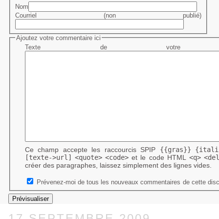
Nom
Courriel (non publié)
Ajoutez votre commentaire ici
Texte de votre me
Ce champ accepte les raccourcis SPIP
{{gras}}
{itali
[texte->url]
<quote>
<code>
et le code HTML
<q>
<de
créer des paragraphes, laissez simplement des lignes vides.
Prévenez-moi de tous les nouveaux commentaires de cette disc
17 SEPTEMBRE 2009