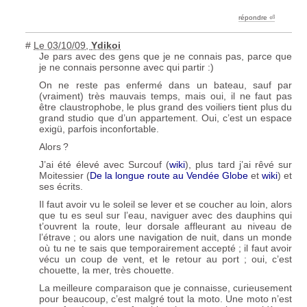
répondre ︎⏎
#
Le 03/10/09
,
Ydikoi
Je pars avec des gens que je ne connais pas, parce que
je ne connais personne avec qui partir :)
On ne reste pas enfermé dans un bateau, sauf par
(vraiment) très mauvais temps, mais oui, il ne faut pas
être claustrophobe, le plus grand des voiliers tient plus du
grand studio que d’un appartement. Oui, c’est un espace
exigü, parfois inconfortable.
Alors
?
J’ai été élevé avec Surcouf (
wiki
), plus tard j’ai rêvé sur
Moitessier (
De la longue route au Vendée Globe
et
wiki
) et
ses écrits.
Il faut avoir vu le soleil se lever et se coucher au loin, alors
que tu es seul sur l’eau, naviguer avec des dauphins qui
t’ouvrent la route, leur dorsale affleurant au niveau de
l’étrave
; ou alors une navigation de nuit, dans un monde
où tu ne te sais que temporairement accepté
; il faut avoir
vécu un coup de vent, et le retour au port
; oui, c’est
chouette, la mer, très chouette.
La meilleure comparaison que je connaisse, curieusement
pour beaucoup, c’est malgré tout la moto. Une moto n’est