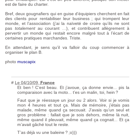
est de faire du charter.
Bref, deux gougnafiers qui en guise d’équipiers cherchent en fait
des clients pour rentabiliser leur business
; qui trompent leur
monde, et l’association (j’ai la naïveté de croire qu’ils ne sont
pas
totalement
au courant …), et contribuent allègrement à
pervertir un monde qui restait encore malgré tout à l’écart de
certaines pratiques marchandes. Triste.
En attendant, je sens qu’il va falloir du coup commencer à
organiser le plan B.
photo
muscapix
#
Le 04/10/09
,
France
Et ben
! C’est beau. Et j’avoue, ça donne envie... pis la
comparaison avec la moto... t’es un malin, toi, hein
?
Faut que je réessaye un jour ou 2 alors. Voir si je vomis
mon 4 heures et tout ça. Mais de mémoire, j’étais pas
malade, même quand ça secouait. J’avais qu’un seul et
gros problème : fallait que je sois dehors, même là nuit,
même quand il pleuvait, même quand ça cognait... Et ça
m’avait gâché tout le reste.
T’as déjà vu une baleine
?
;o)))