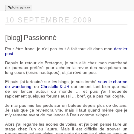
10 SEPTEMBRE 2009
[blog]
Passionné
Pour être franc, je n’ai pas tout à fait tout dit dans mon
dernier
post
…
Depuis le retour de Bretagne, je suis allé chez mon marchand
de journaux préféré pour acheter la revue des navigateurs au
long cours (loisirs nautiques), et j’ai rêvé un peu.
Et puis j’ai farfouiné sur les blogs, je suis tombé
sous le charme
de wandering
, ou
Christelle &
JR
qui tentent tant bien que mal
de se lancer autour du monde … et puis j’ai fréquenté
rapidement quelques forums aussi … bref, ça a pas mal cogité.
Je n’ai pas mis les pieds sur un bateau depuis plus de dix ans.
Je sais que ça reviendra vite, mais il faut quand même que je
m’y remette avant de me lancer à l’eau comme skipper.
Alors j’ai regardé les écoles de voiles, et j’ai bien pensé faire un
stage chez l’un ou l’autre. Mais il est difficile de trouver un
programme qui me plaise, une sorte de remise à niveau avec un