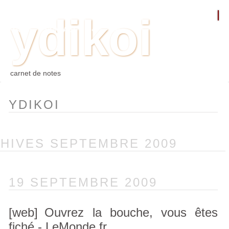
ydikoi
ACCUEIL
BLOG
PHOTO
WEB
ARCHIVES
TAGS
CONTACT
⛵︎
⛵️²
carnet de notes
YDIKOI
HIVES SEPTEMBRE 2009
19 SEPTEMBRE 2009
[web]
Ouvrez la bouche, vous êtes
fiché - LeMonde.fr