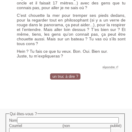
oncle et il faisait 17 mètres...) avec des gens que tu
connais pas, pour aller je ne sais où
?
C’est chouette la mer pour tremper ses pieds dedans,
pour la regarder tout en philosophant (si y a un verre de
rouge dans le panorama, ça peut aider...), pour la respirer
et l’entendre. Mais aller loin dessus
? T’es bien sur
? Et
même, tiens, les gens qu’on connait pas, ça peut être
chouette aussi. Mais sur un bateau
? Tu vas où s’ils sont
tous cons
?
Hein
? Tu fais ce que tu veux. Bon. Oui. Bien sur.
Juste, tu m’expliqueras
?
répondre ︎⏎
un truc à dire ?
Qui êtes-vous ?
Nom
Courriel (non publié)