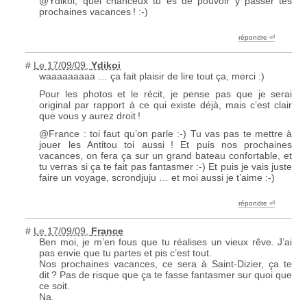
@Ydikoi, quel chanceux tu es de pouvoir y passer tes
prochaines vacances
! :-)
répondre ︎⏎
#
Le 17/09/09
,
Ydikoi
waaaaaaaaa … ça fait plaisir de lire tout ça, merci :)
Pour les photos et le récit, je pense pas que je serai
original par rapport à ce qui existe déjà, mais c’est clair
que vous y aurez droit
!
@France : toi faut qu’on parle :-) Tu vas pas te mettre à
jouer les Antitou toi aussi
! Et puis nos prochaines
vacances, on fera ça sur un grand bateau confortable, et
tu verras si ça te fait pas fantasmer :-) Et puis je vais juste
faire un voyage, scrondjuju … et moi aussi je t’aime :-)
répondre ︎⏎
#
Le 17/09/09
,
France
Ben moi, je m’en fous que tu réalises un vieux rêve. J’ai
pas envie que tu partes et pis c’est tout.
Nos prochaines vacances, ce sera à Saint-Dizier, ça te
dit
? Pas de risque que ça te fasse fantasmer sur quoi que
ce soit.
Na.