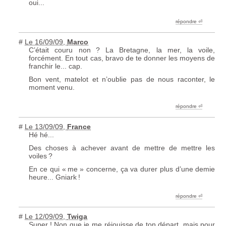
oui...
répondre ︎⏎
#
Le 16/09/09
,
Marco
C’était couru non
? La Bretagne, la mer, la voile,
forcément. En tout cas, bravo de te donner les moyens de
franchir le... cap.
Bon vent, matelot et n’oublie pas de nous raconter, le
moment venu.
répondre ︎⏎
#
Le 13/09/09
,
France
Hé hé...
Des choses à achever avant de mettre de mettre les
voiles
?
En ce qui «
me
» concerne, ça va durer plus d’une demie
heure... Gniark
!
répondre ︎⏎
#
Le 12/09/09
,
Twiga
Super
! Non que je me réjouisse de ton départ, mais pour