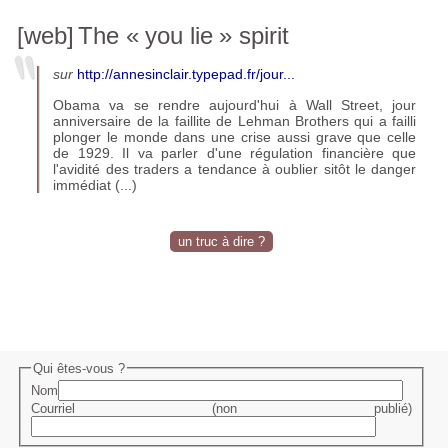
[web]
The «
you lie
» spirit
sur
http://annesinclair.typepad.fr/jour...
Obama va se rendre aujourd'hui à Wall Street, jour
anniversaire de la faillite de Lehman Brothers qui a failli
plonger le monde dans une crise aussi grave que celle
de 1929. Il va parler d'une régulation financière que
l'avidité des traders a tendance à oublier sitôt le danger
immédiat (...)
un truc à dire ?
Qui êtes-vous ?
Nom
Courriel (non publié)