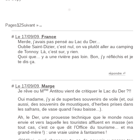
Pages
1
2
Suivant »
#
Le 17/09/09
,
France
Merde, j’avais pas pensé au Lac du Der...
Oublie Saint-Dizier, c’est nul, on va plutôt aller au camping
de Tonnoy. Là, c’est sur, y rien.
Quoi que... y a une rivière pas loin. Bon, j’y réfléchis et je
te dis ça.
répondre ︎⏎
#
Le 17/09/09
,
Marge
me
Je rêve ou M
Antitou vient de critiquer le Lac du Der
?!!
Oui madame, j’y ai de superbes souvenirs de voile (et, oui
aussi, des souvenirs de moustiques, d’herbes prises dans
les safrans, de vase quand l’eau baisse...).
Ah, le Der, une prouesse technique que le monde nous
envie et vers laquelle les touristes affluent en masse (en
tout cas, c’est ce que dit l’Office du tourisme... et ma
grand-mère
!) : une vraie usine à fantasmes
!