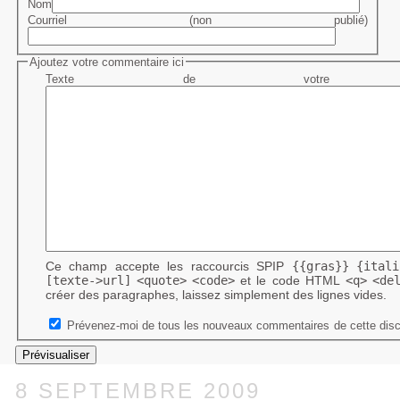
Nom
Courriel (non publié)
Ajoutez votre commentaire ici
Texte de votre me
Ce champ accepte les raccourcis SPIP
{{gras}}
{itali
[texte->url]
<quote>
<code>
et le code HTML
<q>
<de
créer des paragraphes, laissez simplement des lignes vides.
Prévenez-moi de tous les nouveaux commentaires de cette disc
8 SEPTEMBRE 2009