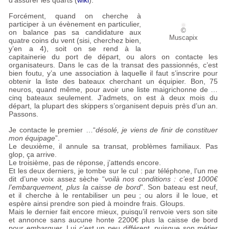
d’assurer les quarts (
wiki
).
Forcément, quand on cherche à
participer à un évènement en particulier,
©
on balance pas sa candidature aux
Muscapix
quatre coins du vent (sisi, cherchez bien,
y’en a 4), soit on se rend à la
capitainerie du port de départ, ou alors on contacte les
organisateurs. Dans le cas de la transat des passionnés, c’est
bien foutu, y’a une association à laquelle il faut s’inscrire pour
obtenir la liste des bateaux cherchant un équipier. Bon, 75
neuros, quand même, pour avoir une liste maigrichonne de …
cinq bateaux seulement. J’admets, on est à deux mois du
départ, la plupart des skippers s’organisent depuis près d’un an.
Passons.
Je contacte le premier …“
désolé, je viens de finir de constituer
mon équipage
”.
Le deuxième, il annule sa transat, problèmes familiaux. Pas
glop, ça arrive.
Le troisième, pas de réponse, j’attends encore.
Et les deux derniers, je tombe sur le cul : par téléphone, l’un me
dit d’une voix assez sèche “
voilà nos conditions : c’est 1000€
l’embarquement, plus la caisse de bord
”. Son bateau est neuf,
et il cherche à le rentabiliser un peu
; ou alors il le loue, et
espère ainsi prendre son pied à moindre frais. Gloups.
Mais le dernier fait encore mieux, puisqu’il renvoie vers son site
et annonce sans aucune honte 2200€ plus la caisse de bord
pour embarquer. Lui c’est un peu différent, puisque son métier