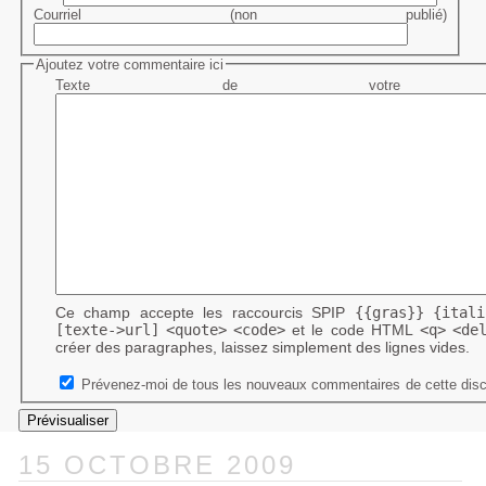
Courriel (non publié)
Ajoutez votre commentaire ici
Texte de votre me
Ce champ accepte les raccourcis SPIP
{{gras}}
{itali
[texte->url]
<quote>
<code>
et le code HTML
<q>
<de
créer des paragraphes, laissez simplement des lignes vides.
Prévenez-moi de tous les nouveaux commentaires de cette disc
15 OCTOBRE 2009