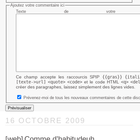
Ajoutez votre commentaire ici
Texte de votre me
Ce champ accepte les raccourcis SPIP
{{gras}}
{itali
[texte->url]
<quote>
<code>
et le code HTML
<q>
<de
créer des paragraphes, laissez simplement des lignes vides.
Prévenez-moi de tous les nouveaux commentaires de cette disc
16 OCTOBRE 2009
[web]
Comme d’habitudeuh