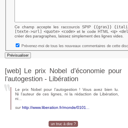
Ce champ accepte les raccourcis SPIP
{{gras}}
{itali
[texte->url]
<quote>
<code>
et le code HTML
<q>
<de
créer des paragraphes, laissez simplement des lignes vides.
Prévenez-moi de tous les nouveaux commentaires de cette disc
[web]
Le prix Nobel d’économie pour
l’autogestion - Libération
Le prix Nobel pour l’autogestion
! Vous avez bien lu.
Ni l’auteur de ces lignes, ni la rédaction de Libération,
ni...
sur
http://www.liberation.fr/monde/0101...
un truc à dire ?