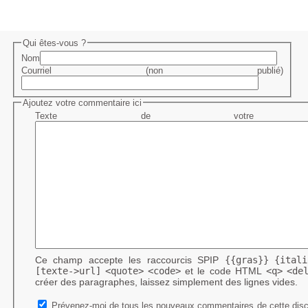
Qui êtes-vous ?
Nom
Courriel (non publié)
Ajoutez votre commentaire ici
Texte de votre me
Ce champ accepte les raccourcis SPIP
{{gras}}
{itali
[texte->url]
<quote>
<code>
et le code HTML
<q>
<de
créer des paragraphes, laissez simplement des lignes vides.
Prévenez-moi de tous les nouveaux commentaires de cette disc