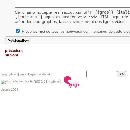
Ce champ accepte les raccourcis SPIP
{{gras}}
{itali
[texte->url]
<quote>
<code>
et le code HTML
<q>
<de
créer des paragraphes, laissez simplement des lignes vides.
Prévenez-moi de tous les nouveaux commentaires de cette disc
précedent
suivant
blog
|
photo
|
web
|
Depuis le début
|
RSS 2.0
| made with
depuis 2003