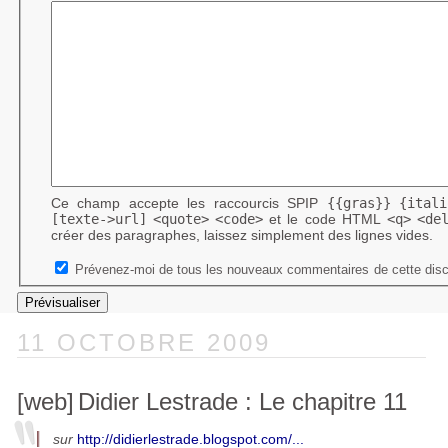
Ce champ accepte les raccourcis SPIP
{{gras}}
{itali
[texte->url]
<quote>
<code>
et le code HTML
<q>
<de
créer des paragraphes, laissez simplement des lignes vides.
Prévenez-moi de tous les nouveaux commentaires de cette disc
11 OCTOBRE 2009
[web]
Didier Lestrade : Le chapitre 11
sur
http://didierlestrade.blogspot.com/...