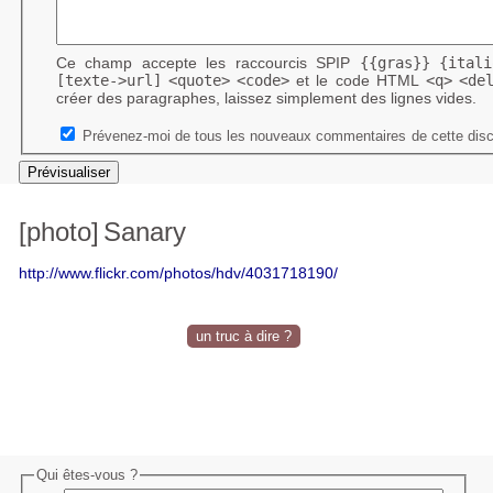
Ce champ accepte les raccourcis SPIP
{{gras}}
{itali
[texte->url]
<quote>
<code>
et le code HTML
<q>
<de
créer des paragraphes, laissez simplement des lignes vides.
Prévenez-moi de tous les nouveaux commentaires de cette disc
[photo]
Sanary
http://www.flickr.com/photos/hdv/4031718190/
un truc à dire ?
Qui êtes-vous ?