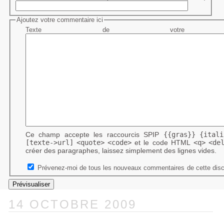
Ajoutez votre commentaire ici
Texte de votre me
Ce champ accepte les raccourcis SPIP
{{gras}}
{itali
[texte->url]
<quote>
<code>
et le code HTML
<q>
<de
créer des paragraphes, laissez simplement des lignes vides.
Prévenez-moi de tous les nouveaux commentaires de cette disc
14 OCTOBRE 2009