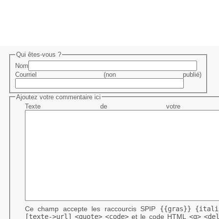
Qui êtes-vous ?
Nom
Courriel (non publié)
Ajoutez votre commentaire ici
Texte de votre me
Ce champ accepte les raccourcis SPIP
{{gras}}
{itali
[texte->url]
<quote>
<code>
et le code HTML
<q>
<de