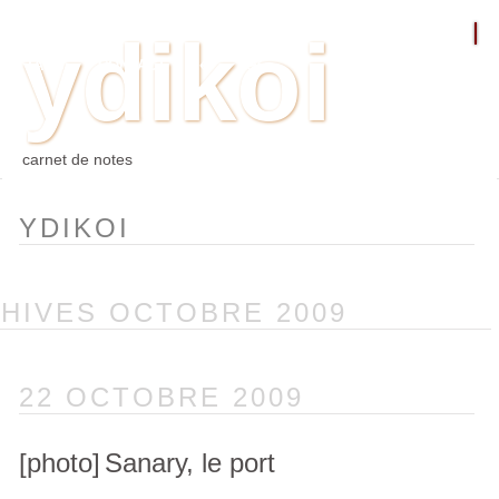
ydikoi
ACCUEIL
BLOG
PHOTO
WEB
ARCHIVES
TAGS
CONTACT
⛵︎
⛵️²
carnet de notes
YDIKOI
HIVES OCTOBRE 2009
22 OCTOBRE 2009
[photo]
Sanary, le port