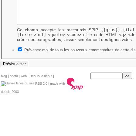
Ce champ accepte les raccourcis SPIP
{{gras}}
{ital
[texte->url]
<quote>
<code>
et le code HTML
<q>
<de
créer des paragraphes, laissez simplement des lignes vides.
Prévenez-moi de tous les nouveaux commentaires de cette dis
blog
|
photo
|
web
|
Depuis le début
|
RSS 2.0
| made with
depuis 2003