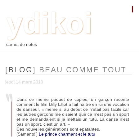
ydikoi
ACCUEIL
BLOG
PHOTO
WEB
ARCHIVES
TAGS
CONTACT
⛵︎
⛵️²
carnet de notes
[
BLOG
] BEAU COMME TOUT
jeudi 14 mars 2013
Dans ce même paquet de copies, un garçon raconte
comment le film Billy Elliot a fait naître en lui une vocation
de danseur, «
même si au début ce n’était pas facile car
les autres garçons me disaient que ce n’est pas un sport
et me demandaient si je mettais un tutu. La danse n’est
pas un sport, c’est un art.
»
Ces nouvelles générations sont épatantes.
[Samantdi]
Le prince charmant et le tutu