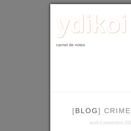
ACCUEIL
BLOG
PHOTO
WE
ydikoi
carnet de notes
[
BLOG
] CRIM
jeudi 4 septembre 20