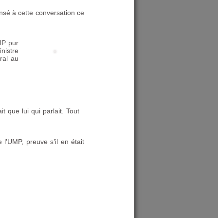
ensé à cette conversation ce
MP
pur
inistre
ral au
it que lui qui parlait. Tout
 l’
UMP
, preuve s’il en était