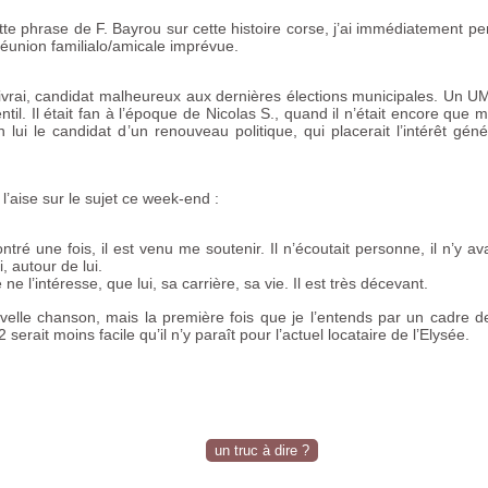
te phrase de F. Bayrou sur cette histoire corse, j’ai immédiatement p
réunion familialo/amicale imprévue.
Divrai, candidat malheureux aux dernières élections municipales. Un
U
ntil. Il était fan à l’époque de Nicolas S., quand il n’était encore que m
 lui le candidat d’un renouveau politique, qui placerait l’intérêt géné
 l’aise sur le sujet ce week-end :
ontré une fois, il est venu me soutenir. Il n’écoutait personne, il n’y ava
i, autour de lui.
 ne l’intéresse, que lui, sa carrière, sa vie. Il est très décevant.
elle chanson, mais la première fois que je l’entends par un cadre de
serait moins facile qu’il n’y paraît pour l’actuel locataire de l’Elysée.
un truc à dire ?