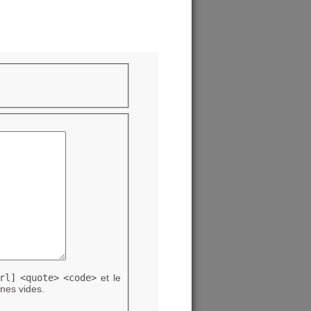
rl]
<quote>
<code>
et le
nes vides.