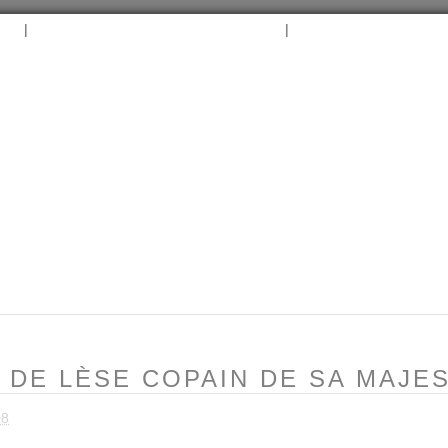
|
|
B
ARCHIVES
TAGS
CONTACT
⛵︎
⛵️²
E DE LÈSE COPAIN DE SA MAJE
08