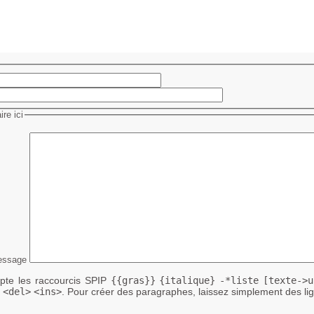
re ici
essage
te les raccourcis SPIP
{{gras}}
{italique}
-*liste
[texte->u
<del>
<ins>
. Pour créer des paragraphes, laissez simplement des lig