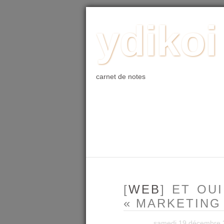
ACCUEIL
BLOG
PHOTO
WE
ydikoi
carnet de notes
[
WEB
] ET OU
«
MARKETING
samedi 19 décembre 