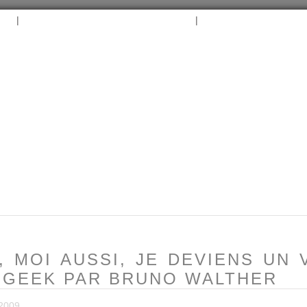
|
|
B
ARCHIVES
TAGS
CONTACT
⛵︎
⛵️²
I, MOI AUSSI, JE DEVIENS UN
 GEEK PAR BRUNO WALTHER
2009