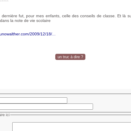
dernière fut, pour mes enfants, celle des conseils de classe. Et là 
dans la note de vie scolaire
runowalther.com/2009/12/18/...
un truc à dire ?
re ici