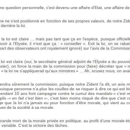
ne question personnelle, c’est devenu une affaire d’Etat, une affaire de 
e ne s’est positionné en fonction de ses propres valeurs, de notre Zid
errière la loi.
a loi est claire … mais pas tant que ça en l’espèce, puisque officiel
oir à l’Elysée, il n’est que ça : «
conseiller
». Exit la loi, on se raba
art des observateurs ont royalement ignoré) sur l’avis de la Commissi
 loi est claire (oui, le secrétaire général adjoint de l’Elysée a du pouvoi
ssier), on force la main de la commission pour (faire) décréter que «
m
 «
la loi ne s’appliquerait qu’aux ministres
» … Ah, scusez nous, on avai
 rendra sûrement la commission, puisque notre Zident l’a dit, un avis
m
 puisque personne n’a plus les couilles de se risquer à dire ce qui est 
endant 10 ans font campagne contre le cumul des mandats-
«
c’est m
lis -
«
en fait c’est bien
»
-, c’est bien moins risqué de dire que c’est c
e que la loi n’a jamais eu pour fonction d’être morale, qui vient au c
ques de la société à sa morale.
grande mort de la morale privée en politique, au profit d’une morale é
 variable. C’est la victoire des lâches.