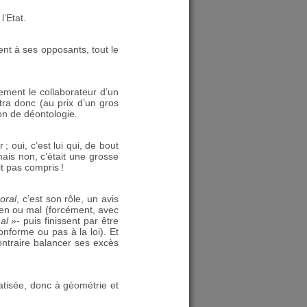
l’Etat.
ent à ses opposants, tout le
lement le collaborateur d’un
ttra donc (au prix d’un gros
on de déontologie.
r
; oui, c’est lui qui, de bout
ais non, c’était une grosse
t pas compris
!
oral
, c’est son rôle, un avis
bien ou mal (forcément, avec
al
»
- puis finissent par être
onforme ou pas à la loi). Et
ontraire balancer ses excès
tatisée, donc à géométrie et