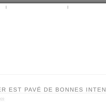
|
|
B
ARCHIVES
TAGS
CONTACT
⛵︎
⛵️²
FER EST PAVÉ DE BONNES INTE
009