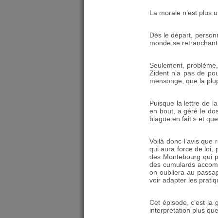
La morale n’est plus u
Dès le départ, personn
monde se retranchant d
Seulement, problème, l
Zident n’a pas de pouv
mensonge, que la plup
Puisque la lettre de la
en bout, a géré le do
blague en fait
» et que
Voilà donc l’avis que
qui aura force de loi,
des Montebourg qui p
des cumulards accomp
on oubliera au passag
voir adapter les prati
Cet épisode, c’est la 
interprétation plus que