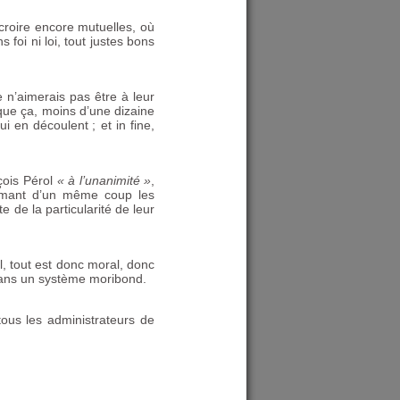
croire encore mutuelles, où
 foi ni loi, tout justes bons
e n’aimerais pas être à leur
 que ça, moins d’une dizaine
qui en découlent
; et in fine,
çois Pérol
«
à l’unanimité
»
,
umant d’un même coup les
 de la particularité de leur
, tout est donc moral, donc
 dans un système moribond.
tous les administrateurs de