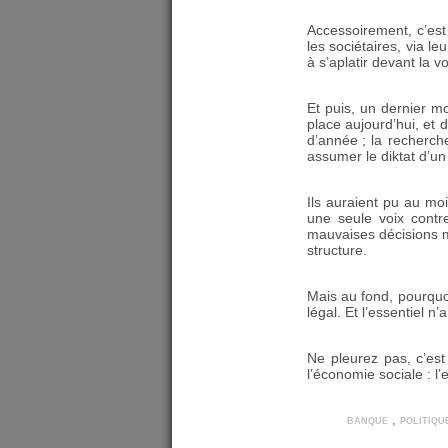
Accessoirement, c’est
les sociétaires, via le
à s’aplatir devant la vo
Et puis, un dernier mo
place aujourd’hui, et 
d’année
; la recherch
assumer le diktat d’un 
Ils auraient pu au m
une seule voix contre
mauvaises décisions mu
structure.
Mais au fond, pourquoi
légal. Et l’essentiel 
Ne pleurez pas, c’est
l’économie sociale : l
banque
,
politiqu