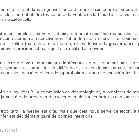
 un coup d’état dans la gouvernance de deux sociétés qu’on voudrait 
urs élus, auront été traités comme de véritables larbins d’un pouvoir sans
lonté Zidentielle.
t pour ces élus justement, administrateurs de sociétés mutualistes. J
devoir assumer rétrospectivement l’abandon des valeurs - pas si vieux
e du profit à tout crin et court terme, et les dérives de gouvernance 
pouvoir présidentiel pour qui la fin justifie les moyens.
oins faire preuve d’un minimum de décence en ne nommant pas Fran
, symbolique, aurait fait la différence
; ou en démissionnant, ass
tualistes passées et leur désapprobation du peu de considération faite
 s’en inquiéter
? La commission de déontologie n’y a jamais vu de mal
n’a jamais été de préserver des valeurs, mais sauvegarder la confiance
 trop tard, la messe est dite. Mais que cela nous serve de leçon, à 
’enfer est décidément pavé de bonnes intentions.
e
,
société