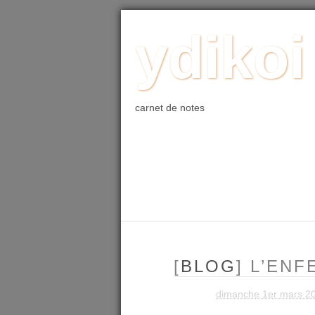
ACCUEIL
BLOG
PHOTO
WE
ydikoi
carnet de notes
[
BLOG
] L’EN
dimanche 1er mars 2