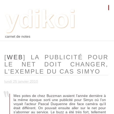
ydikoi
ACCUEIL
BLOG
PHOTO
WEB
ARCHIVES
TAGS
CONTACT
⛵︎
⛵️²
carnet de notes
[
WEB
] LA PUBLICITÉ POUR
LE NET DOIT CHANGER,
L’EXEMPLE DU CAS SIMYO
lundi 25 janvier 2010
Mes potes de chez Buzzman avaient l'année dernière à
la même époque sorti une publicité pour Simyo où l'on
voyait l'acteur Pascal Duquenne dire face caméra qu'il
était différent. On pouvait ensuite aller sur le net pour
s'abonner au service. Le buzz a été très fort, tellement