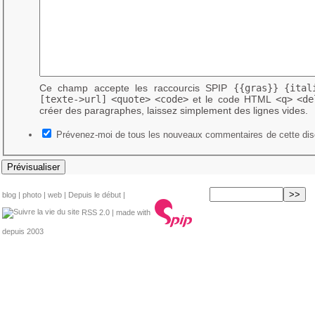
Ce champ accepte les raccourcis SPIP
{{gras}}
{ital
[texte->url]
<quote>
<code>
et le code HTML
<q>
<de
créer des paragraphes, laissez simplement des lignes vides.
Prévenez-moi de tous les nouveaux commentaires de cette dis
blog
|
photo
|
web
|
Depuis le début
|
RSS 2.0
| made with
depuis 2003