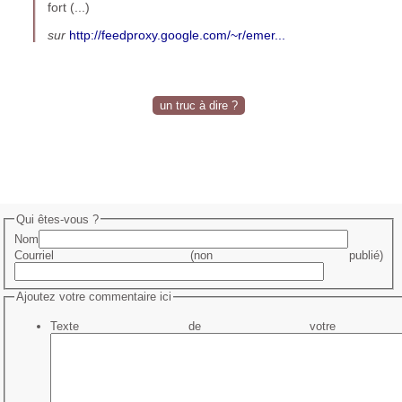
fort (...)
sur
http://feedproxy.google.com/~r/emer...
un truc à dire ?
Qui êtes-vous ?
Nom
Courriel (non publié)
Ajoutez votre commentaire ici
Texte de votre me