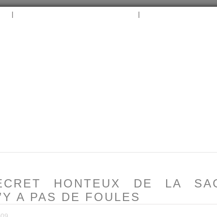
|
|
B
ARCHIVES
TAGS
CONTACT
⛵︎
⛵️²
ECRET HONTEUX DE LA SA
N’Y A PAS DE FOULES
009