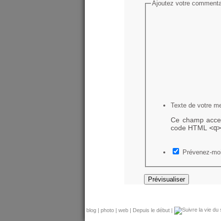
Ajoutez votre commentai
Texte de votre m
Ce champ accep
code HTML
<q>
Prévenez-moi
blog
|
photo
|
web
|
Depuis le début
|