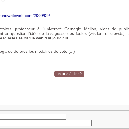
r.readwriteweb.com/2009/09/...
ostakos, professeur à l’université Carnegie Mellon, vient de pub
t en question l’idée de la sagesse des foules (wisdom of crowds), 
lesquelles se bâti le web d’aujourd’hui.
egarde de près les modalités de vote (...)
un truc à dire ?