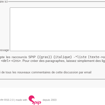
re ici
essage
te les raccourcis SPIP
{{gras}}
{italique}
-*liste
[texte->u
<del>
<ins>
. Pour créer des paragraphes, laissez simplement des lig
 de tous les nouveaux commentaires de cette discussion par email
RSS 2.0
| made with
depuis 2003