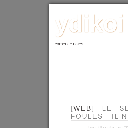
ACCUEIL
BLOG
PHOTO
WE
ydikoi
carnet de notes
[
WEB
] LE S
FOULES : IL 
lundi 28 septembre 2