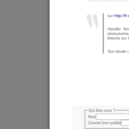
sur
http://f
Vassilis K
sérieusemen
théorie sur 
Son étude r
Qui êtes-vous ?
Nom
Courriel (non publié)