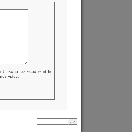
rl]
<quote>
<code>
et le
nes vides.