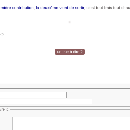
mière contribution
,
la deuxième vient de sortir
, c’est tout frais tout cha
koi
un truc à dire ?
re ici