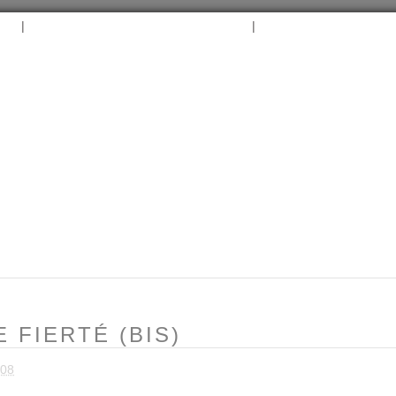
|
|
B
ARCHIVES
TAGS
CONTACT
⛵︎
⛵️²
E FIERTÉ (BIS)
008