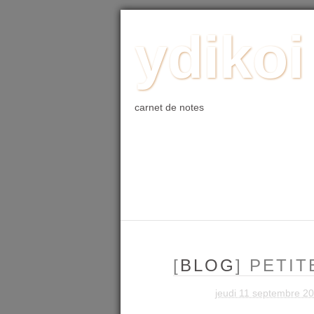
ACCUEIL
BLOG
PHOTO
WE
ydikoi
carnet de notes
[
BLOG
] PETIT
jeudi 11 septembre 2