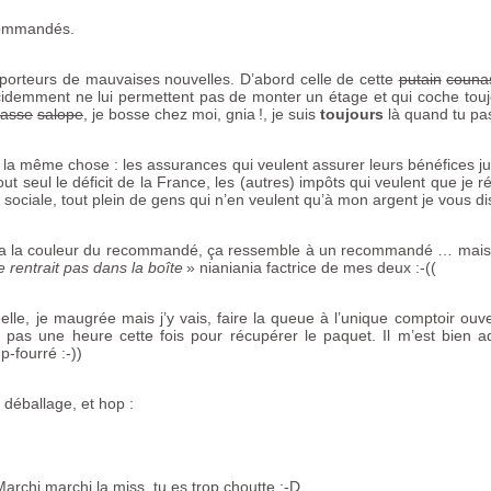
commandés.
t porteurs de mauvaises nouvelles. D’abord celle de cette
putain
couna
idemment ne lui permettent pas de monter un étage et qui coche touj
asse
salope
, je bosse chez moi, gnia
!, je suis
toujours
là quand tu pa
s la même chose : les assurances qui veulent assurer leurs bénéfices ju
out seul le déficit de la France, les (autres) impôts qui veulent que je 
té sociale, tout plein de gens qui n’en veulent qu’à mon argent je vous di
ça a la couleur du recommandé, ça ressemble à un recommandé … mai
ne rentrait pas dans la boîte
» nianiania factrice de mes deux :-((
lle, je maugrée mais j’y vais, faire la queue à l’unique comptoir ouv
t pas une heure cette fois pour récupérer le paquet. Il m’est bien 
-fourré :-))
 déballage, et hop :
Marchi marchi la miss, tu es trop choutte :-D