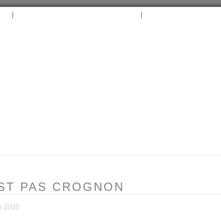
|
|
B
ARCHIVES
TAGS
CONTACT
⛵︎
⛵️²
’EST PAS CROGNON
e 2008