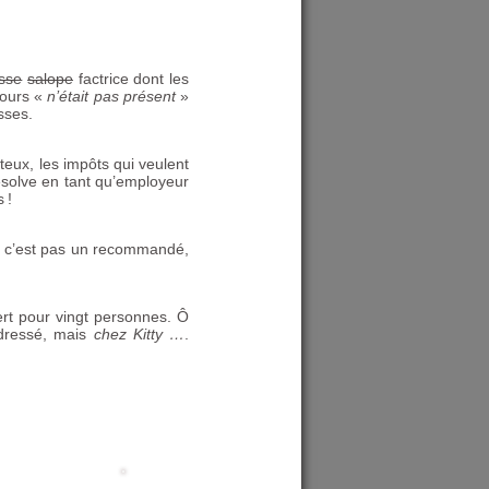
sse
salope
factrice dont les
ours «
n’était pas présent
»
sses.
teux, les impôts qui veulent
résolve en tant qu’employeur
s
!
s c’est pas un recommandé,
ert pour vingt personnes. Ô
adressé, mais
chez Kitty …
.