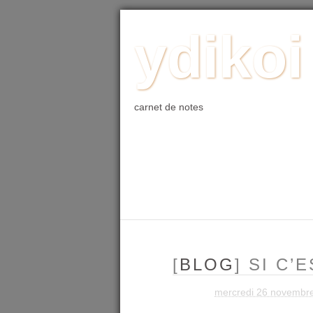
ACCUEIL
BLOG
PHOTO
WE
ydikoi
carnet de notes
[
BLOG
] SI C
mercredi 26 novembr