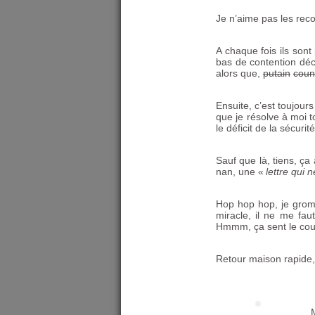
Je n’aime pas les re
A chaque fois ils son
bas de contention déc
alors que,
putain
coun
Ensuite, c’est toujour
que je résolve à moi t
le déficit de la sécuri
Sauf que là, tiens, 
nan, une «
lettre qui 
Hop hop hop, je grome
miracle, il ne me fau
Hmmm, ça sent le coup
Retour maison rapide,