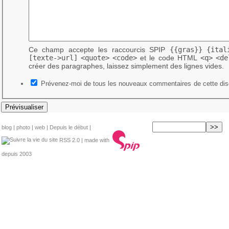
Ce champ accepte les raccourcis SPIP
{{gras}}
{ital
[texte->url]
<quote>
<code>
et le code HTML
<q>
<de
créer des paragraphes, laissez simplement des lignes vides.
Prévenez-moi de tous les nouveaux commentaires de cette dis
blog
|
photo
|
web
|
Depuis le début
|
RSS 2.0
| made with
depuis 2003