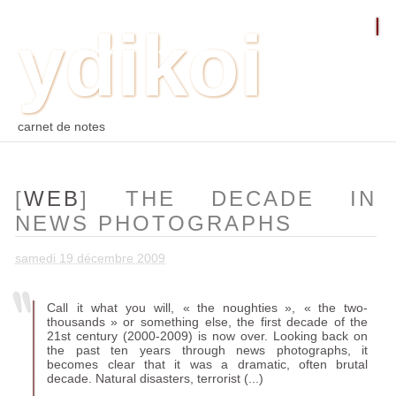
ydikoi
ACCUEIL
BLOG
PHOTO
WEB
ARCHIVES
TAGS
CONTACT
⛵︎
⛵️²
carnet de notes
[
WEB
] THE DECADE IN
NEWS PHOTOGRAPHS
samedi 19 décembre 2009
Call it what you will, «
the noughties
», «
the two-
thousands
» or something else, the first decade of the
21st century (2000-2009) is now over. Looking back on
the past ten years through news photographs, it
becomes clear that it was a dramatic, often brutal
decade. Natural disasters, terrorist (...)