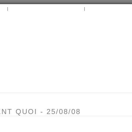
|
|
B
ARCHIVES
TAGS
CONTACT
⛵︎
⛵️²
ENT QUOI - 25/08/08