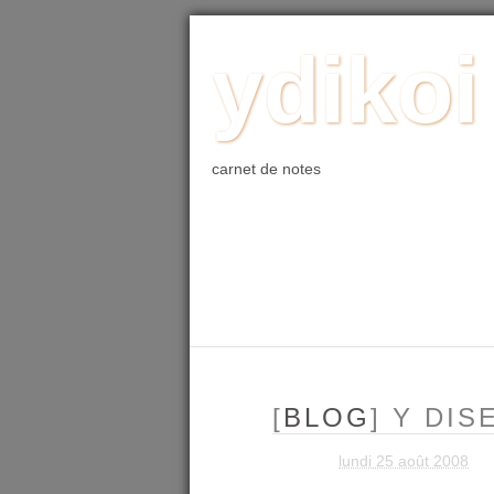
ACCUEIL
BLOG
PHOTO
WE
ydikoi
carnet de notes
[
BLOG
] Y DIS
lundi 25 août 2008