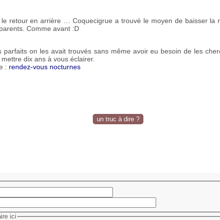
 le retour en arrière … Coquecigrue a trouvé le moyen de baisser la m
es parents. Comme avant :D
 parfaits on les avait trouvés sans même avoir eu besoin de les cherc
mettre dix ans à vous éclairer.
e :
rendez-vous nocturnes
un truc à dire ?
re ici