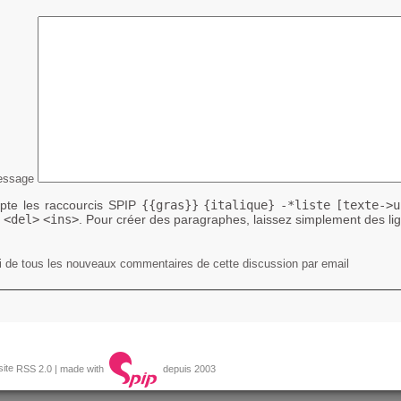
essage
te les raccourcis SPIP
{{gras}}
{italique}
-*liste
[texte->u
<del>
<ins>
. Pour créer des paragraphes, laissez simplement des lig
 de tous les nouveaux commentaires de cette discussion par email
RSS 2.0
| made with
depuis 2003