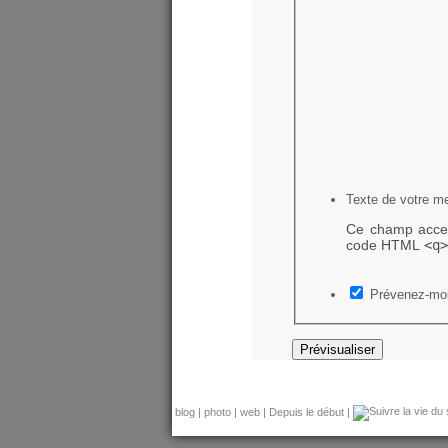
Texte de votre m
Ce champ accep
code HTML
<q>
Prévenez-moi
blog
|
photo
|
web
|
Depuis le début
|