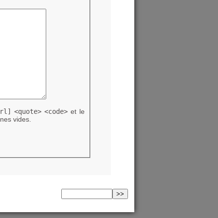
rl]
<quote>
<code>
et le
nes vides.