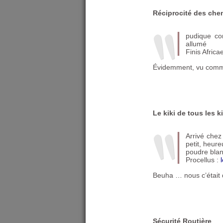
Réciprocité des che
pudique co
allumé
Finis Africa
Évidemment, vu comm
Le kiki de tous les k
Arrivé chez 
petit, heure
poudre blanc
Procellus :
Beuha … nous c’était du
Sécurité Routière