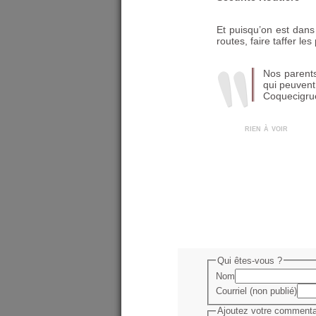
Et puisqu’on est dans
routes, faire taffer l
Nos parents
qui peuvent 
Coquecigru
rien à voir
Qui êtes-vous ?
Nom
Courriel (non publié)
Ajoutez votre commentai