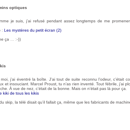
mins optiques
mme je suis, j’ai refusé pendant assez longtemps de me promener
e :
Les mystères du petit écran (2)
e ça … :-))
ikis
moi, j’ai éventré la boîte. J’ai tout de suite reconnu l’odeur, c’était
ux et insouciant. Marcel Proust, tu n’as rien inventé. Tout fébrile, j’ai 
he. À vue de nez, c’était de la bonne. Mais on n’était pas là pour ça.
le kiki de tous les kikis
 skip, la télé disait qu’il fallait ça, même que les fabricants de machines