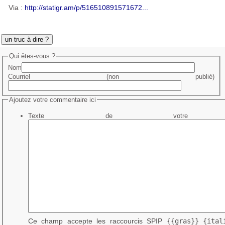
Via :
http://statigr.am/p/516510891571672...
un truc à dire ?
Qui êtes-vous ?
Nom
Courriel (non publié)
Ajoutez votre commentaire ici
Texte de votre me
Ce champ accepte les raccourcis SPIP
{{gras}}
{ital