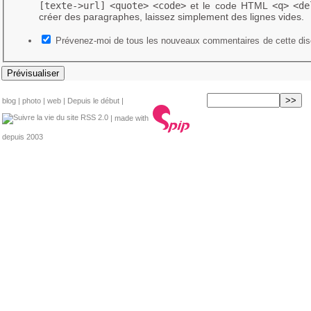
[texte->url]
<quote>
<code>
et le code HTML
<q>
<de
créer des paragraphes, laissez simplement des lignes vides.
Prévenez-moi de tous les nouveaux commentaires de cette dis
blog
|
photo
|
web
|
Depuis le début
|
RSS 2.0
| made with
depuis 2003