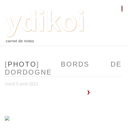
ydikoi
ACCUEIL
BLOG
PHOTO
WEB
ARCHIVES
TAGS
CONTACT
⛵︎
⛵️²
carnet de notes
[
PHOTO
] BORDS DE
DORDOGNE
mardi 6 août 2013
❯