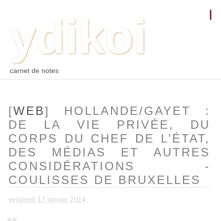
ydikoi
ACCUEIL
BLOG
PHOTO
WEB
ARCHIVES
TAGS
CONTACT
⛵︎
⛵️²
carnet de notes
[
WEB
] HOLLANDE/GAYET :
DE LA VIE PRIVÉE, DU
CORPS DU CHEF DE L’ÉTAT,
DES MÉDIAS ET AUTRES
CONSIDÉRATIONS -
COULISSES DE BRUXELLES
vendredi 17 janvier 2014