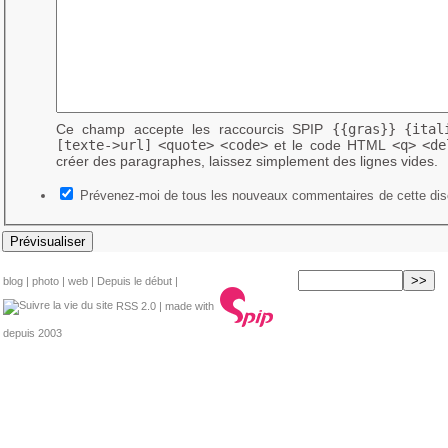
Ce champ accepte les raccourcis SPIP
{{gras}}
{ital
[texte->url]
<quote>
<code>
et le code HTML
<q>
<de
créer des paragraphes, laissez simplement des lignes vides.
Prévenez-moi de tous les nouveaux commentaires de cette dis
blog
|
photo
|
web
|
Depuis le début
|
RSS 2.0
| made with
depuis 2003