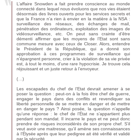
L’affaire Snowden a fait prendre conscience au monde
connecté dans lequel nous évoluons que nos vies étaient
désormais des livres ouverts pour les services secrets et
que la France n’a rien à envier en la matière à la
NSA
:
surveillance des réseaux, des échanges de mail,
pénétration des ordinateurs, exploitation des images de
vidéosurveillance, etc. On peut sans crainte d’être
démenti affirmer que les moyens de l’Etat sont sans
commune mesure avec ceux de Closer. Alors, entendre
le Président de la République, qui a donné son
approbation à ces programmes de surveillance qui
n’épargnent personne, crier à la violation de sa vie privée
est, à tout le moins, d’une rare hypocrisie. Je trouve cela
réjouissant et un juste retour à l’envoyeur.
(…)
Les escapades du chef de l’Etat devrait amener à se
poser la question : peut-on à la fois être chef de guerre,
engager le pays dans des conflits et revendiquer sa
liberté personnelle de se mettre en danger et de mettre
en danger le pays
? Ainsi posée, la question n’appelle
qu’une réponse : le chef de l’État ne s’appartient plus
pendant son mandat. Il incarne le pays et ne peut donc
prendre de risques inconsidérés de son propre chef. S’il
veut avoir une maitresse, qu’il amène ses connaissances
à l’Élysée après que leur pedigree ait été vérifié et validé
par la sécurité.