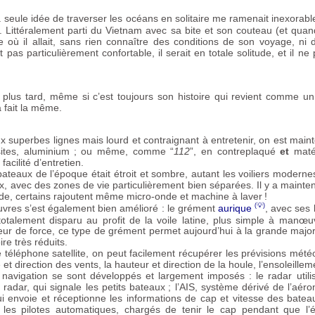
 seule idée de traverser les océans en solitaire me ramenait inexora
. Littéralement parti du Vietnam avec sa bite et son couteau (et qu
uste où il allait, sans rien connaître des conditions de son voyage, ni
t pas particulièrement confortable, il serait en totale solitude, et il n
 plus tard, même si c’est toujours son histoire qui revient comme u
à fait la même.
x superbes lignes mais lourd et contraignant à entretenir, on est mai
ites, aluminium
; ou même, comme “
112
”, en contreplaqué
et
matér
facilité d’entretien.
 bateaux de l’époque était étroit et sombre, autant les voiliers modernes
x, avec des zones de vie particulièrement bien séparées. Il y a maintenan
de, certains rajoutent même micro-onde et machine à laver
!
vres s’est également bien amélioré : le grément
aurique
, avec ses
totalement disparu au profit de la voile latine, plus simple à manœ
teur de force, ce type de grément permet aujourd’hui à la grande major
re très réduits.
e téléphone satellite, on peut facilement récupérer les prévisions mé
 et direction des vents, la hauteur et direction de la houle, l’ensoleille
a navigation se sont développés et largement imposés : le radar uti
 radar, qui signale les petits bateaux
; l’
AIS
, système dérivé de l’aér
ui envoie et réceptionne les informations de cap et vitesse des batea
 les pilotes automatiques, chargés de tenir le cap pendant que l