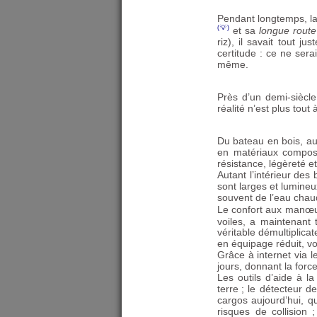
Pendant longtemps, la
et sa
longue route
riz), il savait tout j
certitude : ce ne serai
même.
Près d’un demi-siècle
réalité n’est plus tout 
Du bateau en bois, au
en matériaux compos
résistance, légèreté et 
Autant l’intérieur des
sont larges et lumineu
souvent de l’eau chau
Le confort aux manœu
voiles, a maintenant 
véritable démultiplica
en équipage réduit, voi
Grâce à internet via l
jours, donnant la force
Les outils d’aide à l
terre
; le détecteur de
cargos aujourd’hui, q
risques de collision
;