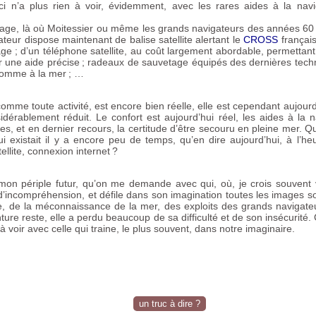
eci n’a plus rien à voir, évidemment, avec les rares aides à la na
rage, là où Moitessier ou même les grands navigateurs des années 60
eur dispose maintenant de balise satellite alertant le
CROSS
français
age
; d’un téléphone satellite, au coût largement abordable, permettan
une aide précise
; radeaux de sauvetage équipés des dernières tech
homme à la mer
; …
 comme toute activité, est encore bien réelle, elle est cependant aujourd
dérablement réduit. Le confort est aujourd’hui réel, les aides à la n
es, et en dernier recours, la certitude d’être secouru en pleine mer. Qu
i existait il y a encore peu de temps, qu’en dire aujourd’hui, à l’he
ellite, connexion internet
?
mon périple futur, qu’on me demande avec qui, où, je crois souvent
 d’incompréhension, et défile dans son imagination toutes les images 
ime, de la méconnaissance de la mer, des exploits des grands naviga
enture reste, elle a perdu beaucoup de sa difficulté et de son insécurité
 à voir avec celle qui traine, le plus souvent, dans notre imaginaire.
un truc à dire ?