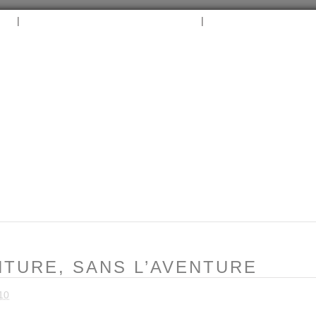
|
|
B
ARCHIVES
TAGS
CONTACT
⛵︎
⛵️²
ENTURE, SANS L’AVENTURE
10