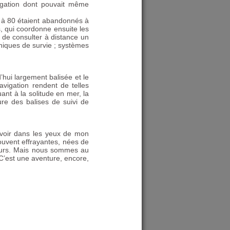
vigation dont pouvait même
 à 80 étaient abandonnés à
, qui coordonne ensuite les
t de consulter à distance un
niques de survie
; systèmes
’hui largement balisée et le
avigation rendent de telles
ant à la solitude en mer, la
ure des balises de suivi de
 voir dans les yeux de mon
souvent effrayantes, nées de
teurs. Mais nous sommes au
. C’est une aventure, encore,