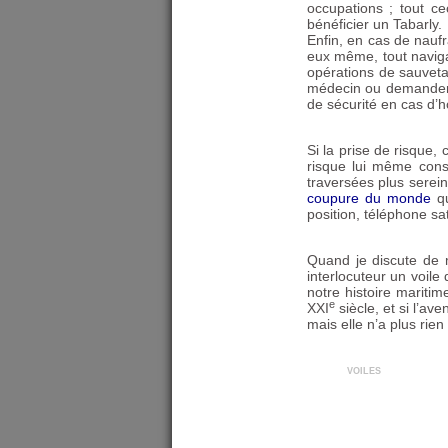
occupations
; tout c
bénéficier un Tabarly.
Enfin, en cas de nauf
eux même, tout navigat
opérations de sauvet
médecin ou demander 
de sécurité en cas d’
Si la prise de risque,
risque lui même consi
traversées plus serein
coupure du monde
qu
position, téléphone sat
Quand je discute de 
interlocuteur un voile
notre histoire marit
e
XXI
siècle, et si l’av
mais elle n’a plus rien
voiles