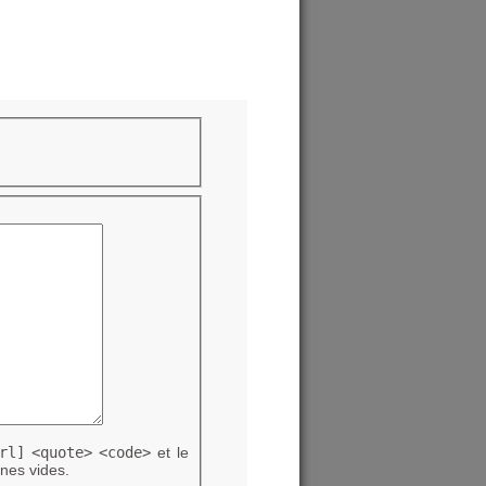
rl]
<quote>
<code>
et le
nes vides.