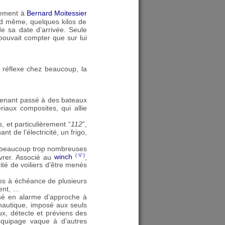
blement à
Bernard Moitessier
and même, quelques kilos de
 de sa date d’arrivée. Seule
e pouvait compter que sur lui
n réflexe chez beaucoup, la
ntenant passé à des bateaux
iaux composites, qui allie
, et particulièrement “
112
”,
t de l’électricité, un frigo,
 beaucoup trop nombreuses
uvrer. Associé au
winch
,
ité de voiliers d’être menés
téos à échéance de plusieurs
ment, …
lisé en alarme d’approche à
onautique, imposé aux seuls
ux, détecte et préviens des
’équipage vaque à d’autres