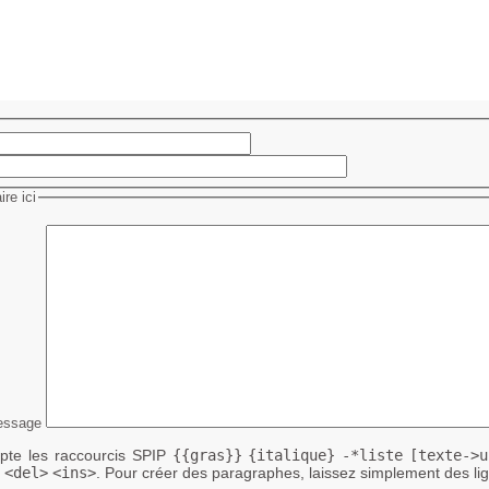
re ici
essage
te les raccourcis SPIP
{{gras}}
{italique}
-*liste
[texte->u
<del>
<ins>
. Pour créer des paragraphes, laissez simplement des lig