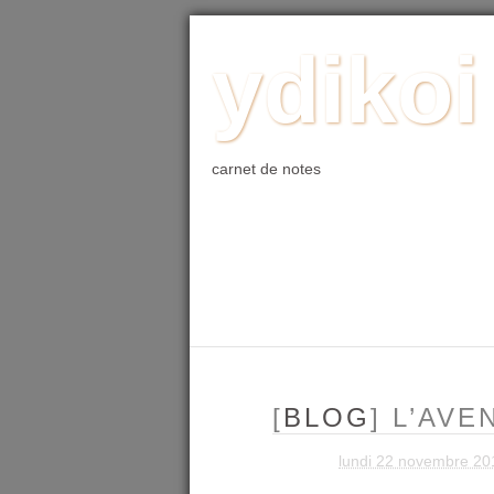
ACCUEIL
BLOG
PHOTO
WE
ydikoi
carnet de notes
[
BLOG
] L’AV
lundi 22 novembre 20