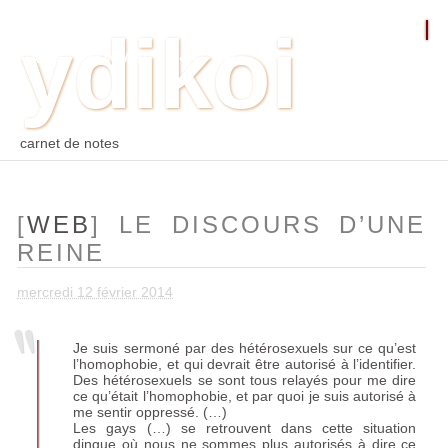
ydikoi
ACCUEIL
BLOG
PHOTO
WEB
ARCHIVES
TAGS
CONTACT
⛵︎
⛵️²
carnet de notes
[
WEB
] LE DISCOURS D’UNE
REINE
mercredi 12 février 2014
Je suis sermoné par des hétérosexuels sur ce qu’est
l’homophobie, et qui devrait être autorisé à l’identifier.
Des hétérosexuels se sont tous relayés pour me dire
ce qu’était l’homophobie, et par quoi je suis autorisé à
me sentir oppressé. (…)
Les gays (…) se retrouvent dans cette situation
dingue où nous ne sommes plus autorisés à dire ce