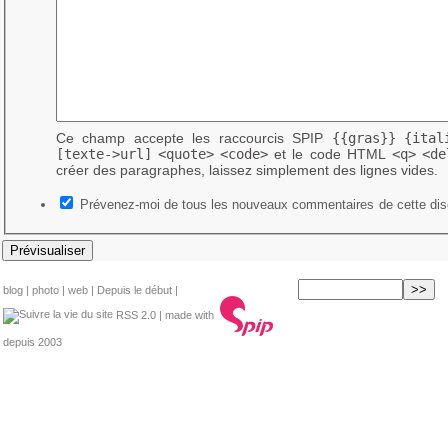
Ce champ accepte les raccourcis SPIP
{{gras}}
{ital
[texte->url]
<quote>
<code>
et le code HTML
<q>
<de
créer des paragraphes, laissez simplement des lignes vides.
Prévenez-moi de tous les nouveaux commentaires de cette dis
blog
|
photo
|
web
|
Depuis le début
|
RSS 2.0
| made with
depuis 2003