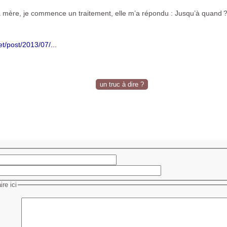
ma mère, je commence un traitement, elle m’a répondu : Jusqu’à quand
?
net/post/2013/07/...
un truc à dire ?
re ici