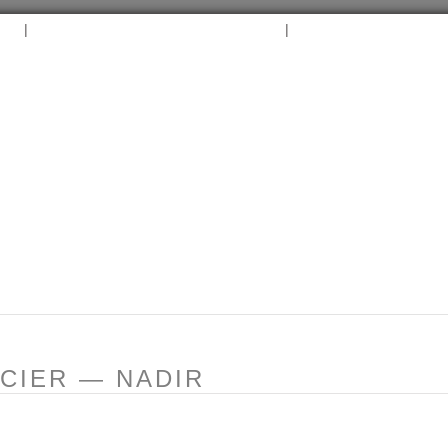
|
|
B
ARCHIVES
TAGS
CONTACT
⛵︎
⛵️²
NCIER — NADIR