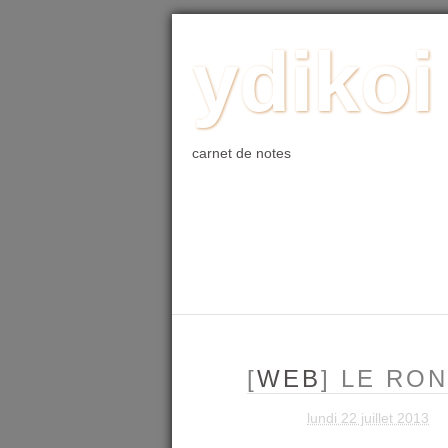
ACCUEIL
BLOG
PHOTO
WE
ydikoi
carnet de notes
[
WEB
] LE RO
lundi 22 juillet 2013