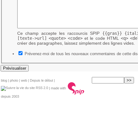
Ce champ accepte les raccourcis SPIP
{{gras}}
{ital
[texte->url]
<quote>
<code>
et le code HTML
<q>
<de
créer des paragraphes, laissez simplement des lignes vides.
Prévenez-moi de tous les nouveaux commentaires de cette dis
blog
|
photo
|
web
|
Depuis le début
|
RSS 2.0
| made with
depuis 2003