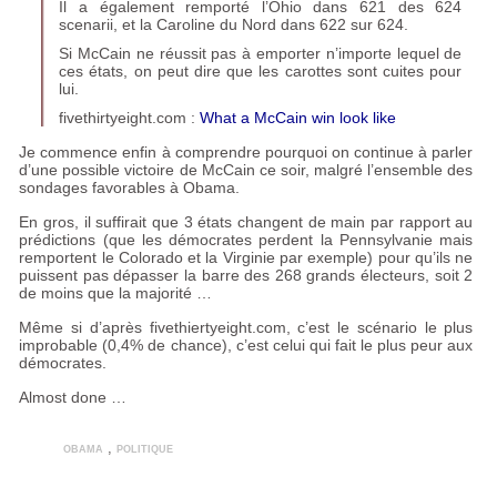
Il a également remporté l’Ohio dans 621 des 624
scenarii, et la Caroline du Nord dans 622 sur 624.
Si McCain ne réussit pas à emporter n’importe lequel de
ces états, on peut dire que les carottes sont cuites pour
lui.
fivethirtyeight.com :
What a McCain win look like
Je commence enfin à comprendre pourquoi on continue à parler
d’une possible victoire de McCain ce soir, malgré l’ensemble des
sondages favorables à Obama.
En gros, il suffirait que 3 états changent de main par rapport au
prédictions (que les démocrates perdent la Pennsylvanie mais
remportent le Colorado et la Virginie par exemple) pour qu’ils ne
puissent pas dépasser la barre des 268 grands électeurs, soit 2
de moins que la majorité …
Même si d’après fivethiertyeight.com, c’est le scénario le plus
improbable (0,4% de chance), c’est celui qui fait le plus peur aux
démocrates.
Almost done …
obama
,
politique