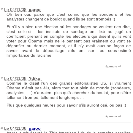
#
Le 04/11/08
,
garoo
Oh ben oui, parce que c’est connu que les sondeurs et les
analystes changent de boulot quand ils se sont trompés :)
Et s’il y a bien une élection où les sondages ne veulent rien dire,
c’est celle-ci : les instituts de sondage ont fixé au jugé un
coefficient prenant en compte les électeurs qui disent qu’ils vont
voter pour Obama mais ne le pensent pas vraiment ou vont se
dégonfler au dernier moment, et il n’y avait aucune façon de
savoir avant le dépouillage s’ils ont sur- ou sous-estimé
l’importance du racisme.
répondre ︎⏎
#
Le 04/11/08
,
Ydikoi
Comme le disait l’un des grands éditorialistes
US
, si vraiment
Obama n’était pas élu, alors tout tout plein de monde (sondeurs,
analystes, …) n’auraient plus qu’à chercher du boulot, pour s’être
tellement trompé, tellement longtemps …
Plus que quelques heures pour savoir s’ils auront osé, ou pas :)
répondre ︎⏎
#
Le 04/11/08
,
garoo
Après avoir écouté le This American Life de la semaine dernière