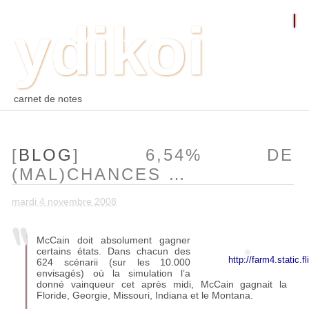
ydikoi
ACCUEIL
BLOG
PHOTO
WEB
ARCHIVES
TAGS
CONTACT
⛵︎
⛵️²
carnet de notes
[
BLOG
] 6,54% DE
(MAL)CHANCES …
mardi 4 novembre 2008
McCain doit absolument gagner
certains états. Dans chacun des
http://farm4.static.f
624 scénarii (sur les 10.000
envisagés) où la simulation l’a
donné vainqueur cet après midi, McCain gagnait la
Floride, Georgie, Missouri, Indiana et le Montana.