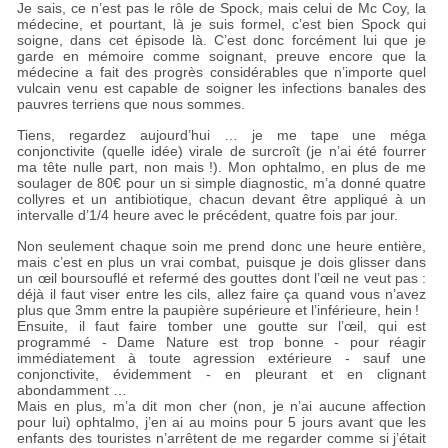
Je sais, ce n’est pas le rôle de Spock, mais celui de Mc Coy, la
médecine, et pourtant, là je suis formel, c’est bien Spock qui
soigne, dans cet épisode là. C’est donc forcément lui que je
garde en mémoire comme soignant, preuve encore que la
médecine a fait des progrès considérables que n’importe quel
vulcain venu est capable de soigner les infections banales des
pauvres terriens que nous sommes.
Tiens, regardez aujourd’hui … je me tape une méga
conjonctivite (quelle idée) virale de surcroît (je n’ai été fourrer
ma tête nulle part, non mais
!). Mon ophtalmo, en plus de me
soulager de 80€ pour un si simple diagnostic, m’a donné quatre
collyres et un antibiotique, chacun devant être appliqué à un
intervalle d’1/4 heure avec le précédent, quatre fois par jour.
Non seulement chaque soin me prend donc une heure entière,
mais c’est en plus un vrai combat, puisque je dois glisser dans
un œil boursouflé et refermé des gouttes dont l’œil ne veut pas :
déjà il faut viser entre les cils, allez faire ça quand vous n’avez
plus que 3mm entre la paupière supérieure et l’inférieure, hein
!
Ensuite, il faut faire tomber une goutte sur l’œil, qui est
programmé - Dame Nature est trop bonne - pour réagir
immédiatement à toute agression extérieure - sauf une
conjonctivite, évidemment - en pleurant et en clignant
abondamment …
Mais en plus, m’a dit mon cher (non, je n’ai aucune affection
pour lui) ophtalmo, j’en ai au moins pour 5 jours avant que les
enfants des touristes n’arrêtent de me regarder comme si j’était