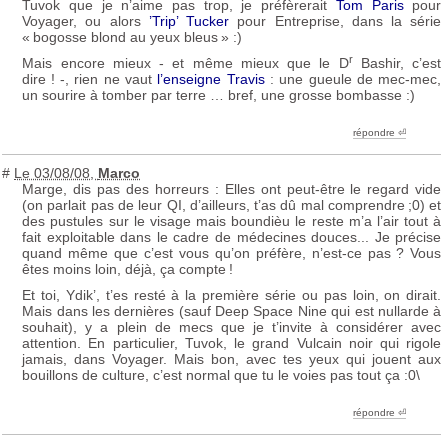
Tuvok que je n’aime pas trop, je préfèrerait
Tom Paris
pour
Voyager, ou alors
’Trip’ Tucker
pour Entreprise, dans la série
«
bogosse blond au yeux bleus
» :)
r
Mais encore mieux - et même mieux que le D
Bashir, c’est
dire
! -, rien ne vaut
l’enseigne Travis
: une gueule de mec-mec,
un sourire à tomber par terre … bref, une grosse bombasse :)
répondre ︎⏎
#
Le 03/08/08
,
Marco
Marge, dis pas des horreurs : Elles ont peut-être le regard vide
(on parlait pas de leur
QI
, d’ailleurs, t’as dû mal comprendre
;0) et
des pustules sur le visage mais boundièu le reste m’a l’air tout à
fait exploitable dans le cadre de médecines douces... Je précise
quand même que c’est vous qu’on préfère, n’est-ce pas
? Vous
êtes moins loin, déjà, ça compte
!
Et toi, Ydik’, t’es resté à la première série ou pas loin, on dirait.
Mais dans les dernières (sauf Deep Space Nine qui est nullarde à
souhait), y a plein de mecs que je t’invite à considérer avec
attention. En particulier, Tuvok, le grand Vulcain noir qui rigole
jamais, dans Voyager. Mais bon, avec tes yeux qui jouent aux
bouillons de culture, c’est normal que tu le voies pas tout ça :0\
répondre ︎⏎