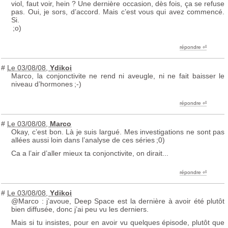
viol, faut voir, hein
? Une dernière occasion, dès fois, ça se refuse
pas. Oui, je sors, d’accord. Mais c’est vous qui avez commencé.
Si.
;o)
répondre ︎⏎
#
Le 03/08/08
,
Ydikoi
Marco, la conjonctivite ne rend ni aveugle, ni ne fait baisser le
niveau d’hormones
;-)
répondre ︎⏎
#
Le 03/08/08
,
Marco
Okay, c’est bon. Là je suis largué. Mes investigations ne sont pas
allées aussi loin dans l’analyse de ces séries
;0)
Ca a l’air d’aller mieux ta conjonctivite, on dirait...
répondre ︎⏎
#
Le 03/08/08
,
Ydikoi
@Marco : j’avoue, Deep Space est la dernière à avoir été plutôt
bien diffusée, donc j’ai peu vu les derniers.
Mais si tu insistes, pour en avoir vu quelques épisode, plutôt que