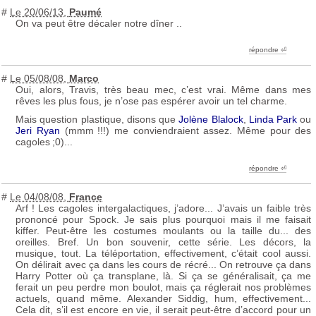
#
Le 20/06/13
,
Paumé
On va peut être décaler notre dîner ..
répondre ︎⏎
#
Le 05/08/08
,
Marco
Oui, alors, Travis, très beau mec, c’est vrai. Même dans mes
rêves les plus fous, je n’ose pas espérer avoir un tel charme.
Mais question plastique, disons que
Jolène Blalock
,
Linda Park
ou
Jeri Ryan
(mmm
!!!) me conviendraient assez. Même pour des
cagoles
;0)...
répondre ︎⏎
#
Le 04/08/08
,
France
Arf
! Les cagoles intergalactiques, j’adore... J’avais un faible très
prononcé pour Spock. Je sais plus pourquoi mais il me faisait
kiffer. Peut-être les costumes moulants ou la taille du... des
oreilles. Bref. Un bon souvenir, cette série. Les décors, la
musique, tout. La téléportation, effectivement, c’était cool aussi.
On délirait avec ça dans les cours de récré... On retrouve ça dans
Harry Potter où ça transplane, là. Si ça se généralisait, ça me
ferait un peu perdre mon boulot, mais ça réglerait nos problèmes
actuels, quand même. Alexander Siddig, hum, effectivement...
Cela dit, s’il est encore en vie, il serait peut-être d’accord pour un