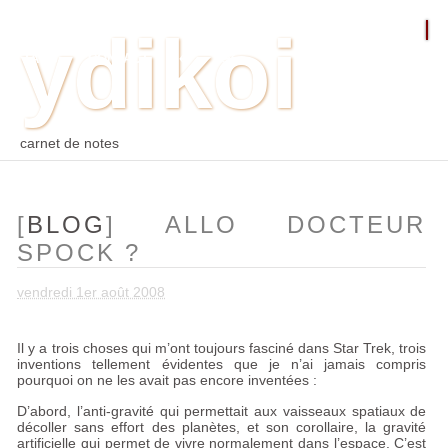
ydikoi
ACCUEIL
BLOG
PHOTO
WEB
ARCHIVES
TAGS
CONTACT
⛵︎
⛵️²
carnet de notes
[
BLOG
] ALLO DOCTEUR
SPOCK
?
vendredi 1er août 2008
Il y a trois choses qui m’ont toujours fasciné dans Star Trek, trois
inventions tellement évidentes que je n’ai jamais compris
pourquoi on ne les avait pas encore inventées :
D’abord, l’anti-gravité qui permettait aux vaisseaux spatiaux de
décoller sans effort des planètes, et son corollaire, la gravité
artificielle qui permet de vivre normalement dans l’espace. C’est