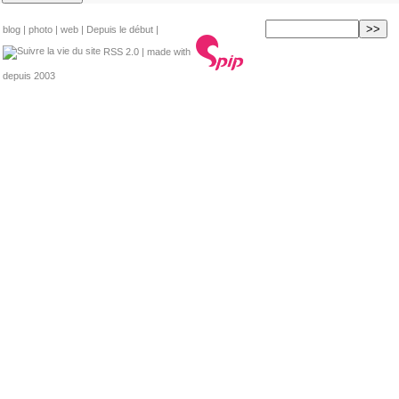
blog
|
photo
|
web
|
Depuis le début
|
RSS 2.0
| made with
depuis 2003