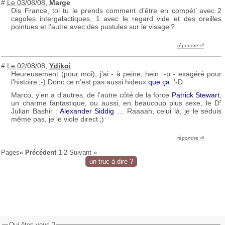
#
Le 03/08/08
,
Marge
Dis France, toi tu le prends comment d’être en compèt’ avec 2
cagoles intergalactiques, 1 avec le regard vide et des oreilles
pointues et l’autre avec des pustules sur le visage
?
répondre ︎⏎
#
Le 02/08/08
,
Ydikoi
Heureusement (pour moi), j’ai - à peine, hein :-p - exagéré pour
l’histoire
;-) Donc ce n’est pas aussi hideux
que ça
:’-D
Marco, y’en a d’autres, de l’autre côté de la force
Patrick Stewart
,
r
un charme fantastique, ou aussi, en beaucoup plus sexe, le D
Julian Bashir :
Alexander Siddig
… Raaaah, celui là, je le séduis
même pas, je le viole direct
;)
répondre ︎⏎
Pages
« Précédent
-
1
-
2
-
Suivant »
un truc à dire ?
Qui êtes-vous ?