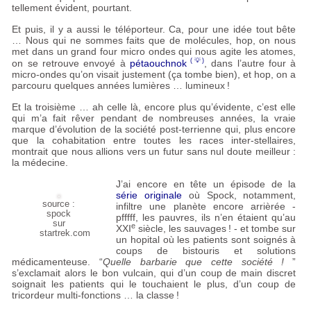
tellement évident, pourtant.
Et puis, il y a aussi le téléporteur. Ca, pour une idée tout bête
… Nous qui ne sommes faits que de molécules, hop, on nous
met dans un grand four micro ondes qui nous agite les atomes,
on se retrouve envoyé à
pétaouchnok
, dans l’autre four à
micro-ondes qu’on visait justement (ça tombe bien), et hop, on a
parcouru quelques années lumières … lumineux
!
Et la troisième … ah celle là, encore plus qu’évidente, c’est elle
qui m’a fait rêver pendant de nombreuses années, la vraie
marque d’évolution de la société post-terrienne qui, plus encore
que la cohabitation entre toutes les races inter-stellaires,
montrait que nous allions vers un futur sans nul doute meilleur :
la médecine.
J’ai encore en tête un épisode de la
série originale
où Spock, notamment,
source :
infiltre une planète encore arrièrée -
spock
pfffff, les pauvres, ils n’en étaient qu’au
sur
e
XXI
siècle, les sauvages
! - et tombe sur
startrek.com
un hopital où les patients sont soignés à
coups de bistouris et solutions
médicamenteuse. “
Quelle barbarie que cette société
!
”
s’exclamait alors le bon vulcain, qui d’un coup de main discret
soignait les patients qui le touchaient le plus, d’un coup de
tricordeur multi-fonctions … la classe
!