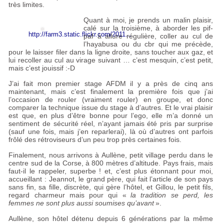
très limites.
Quant à moi, je prends un malin plaisir,
calé sur la troisième, à aborder les pif-
http://farm3.static.flickr.com/2011...
paf à allure régulière, coller au cul de
l’hayabusa ou du cbr qui me précède,
pour le laisser filer dans la ligne droite, sans toucher aux gaz, et
lui recoller au cul au virage suivant … c’est mesquin, c’est petit,
mais c’est jouissif :-D
J’ai fait mon premier stage
AFDM
il y a près de cinq ans
maintenant, mais c’est finalement la première fois que j’ai
l’occasion de rouler (vraiment rouler) en groupe, et donc
comparer la technique issue du stage à d’autres. Et le vrai plaisir
est que, en plus d’être bonne pour l’ego, elle m’a donné un
sentiment de sécurité réel, n’ayant jamais été pris par surprise
(sauf une fois, mais j’en reparlerai), là où d’autres ont parfois
frôlé des rétroviseurs d’un peu trop près certaines fois.
Finalement, nous arrivons à Aullène, petit village perdu dans le
centre sud de la Corse, à 800 mètres d’altitude. Pays frais, mais
faut-il le rappeler, superbe
! et, c’est plus étonnant pour moi,
accueillant : Jeannot, le grand père, qui fait l’article de son pays
sans fin, sa fille, discrète, qui gère l’hôtel, et Gillou, le petit fils,
regard charmeur mais pour qui «
la tradition se perd, les
femmes ne sont plus aussi soumises qu’avant
».
Aullène, son hôtel détenu depuis 6 générations par la même