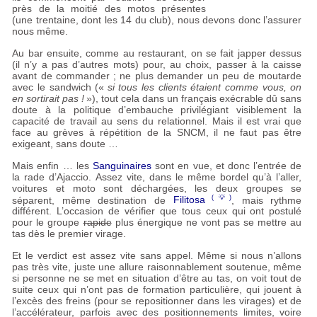
près de la moitié des motos présentes
(une trentaine, dont les 14 du club), nous devons donc l’assurer
nous même.
Au bar ensuite, comme au restaurant, on se fait japper dessus
(il n’y a pas d’autres mots) pour, au choix, passer à la caisse
avant de commander
; ne plus demander un peu de moutarde
avec le sandwich («
si tous les clients étaient comme vous, on
en sortirait pas
!
»), tout cela dans un français exécrable dû sans
doute à la politique d’embauche privilégiant visiblement la
capacité de travail au sens du relationnel. Mais il est vrai que
face au grèves à répétition de la
SNCM
, il ne faut pas être
exigeant, sans doute …
Mais enfin … les
Sanguinaires
sont en vue, et donc l’entrée de
la rade d’Ajaccio. Assez vite, dans le même bordel qu’à l’aller,
voitures et moto sont déchargées, les deux groupes se
séparent, même destination de
Filitosa
, mais rythme
différent. L’occasion de vérifier que tous ceux qui ont postulé
pour le groupe
rapide
plus énergique ne vont pas se mettre au
tas dès le premier virage.
Et le verdict est assez vite sans appel. Même si nous n’allons
pas très vite, juste une allure raisonnablement soutenue, même
si personne ne se met en situation d’être au tas, on voit tout de
suite ceux qui n’ont pas de formation particulière, qui jouent à
l’excès des freins (pour se repositionner dans les virages) et de
l’accélérateur, parfois avec des positionnements limites, voire