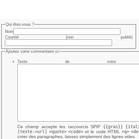
Qui êtes-vous ?
Nom
Courriel (non publié)
Ajoutez votre commentaire ici
Texte de votre me
Ce champ accepte les raccourcis SPIP
{{gras}}
{ital
[texte->url]
<quote>
<code>
et le code HTML
<q>
<de
créer des paragraphes, laissez simplement des lignes vides.