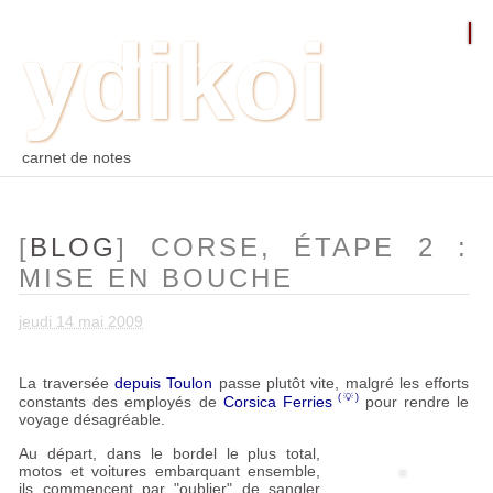
ydikoi
ACCUEIL
BLOG
PHOTO
WEB
ARCHIVES
TAGS
CONTACT
⛵︎
⛵️²
carnet de notes
[
BLOG
] CORSE, ÉTAPE 2 :
MISE EN BOUCHE
jeudi 14 mai 2009
La traversée
depuis Toulon
passe plutôt vite, malgré les efforts
constants des employés de
Corsica Ferries
pour rendre le
voyage désagréable.
Au départ, dans le bordel le plus total,
motos et voitures embarquant ensemble,
ils commencent par "oublier" de sangler