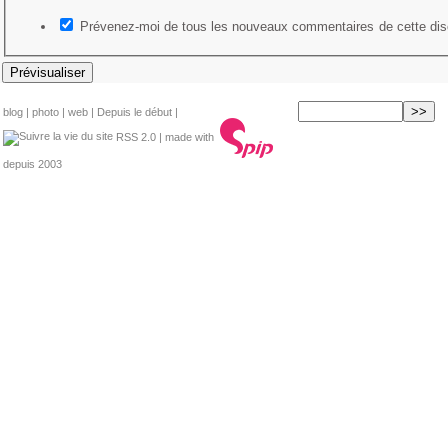
Prévenez-moi de tous les nouveaux commentaires de cette dis
blog
|
photo
|
web
|
Depuis le début
|
RSS 2.0
| made with
depuis 2003