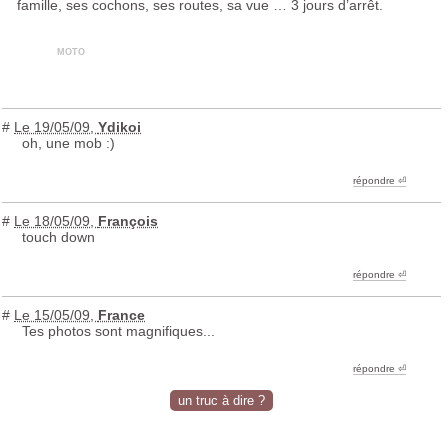
famille, ses cochons, ses routes, sa vue … 3 jours d’arrêt.
moto
#
Le 19/05/09
,
Ydikoi
oh, une mob :)
répondre ︎⏎
#
Le 18/05/09
,
François
touch down
répondre ︎⏎
#
Le 15/05/09
,
France
Tes photos sont magnifiques...
répondre ︎⏎
un truc à dire ?