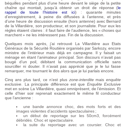
béquilles pendant plus d’une heure devant le siège de la petite
chaîne qui montait, jusqu’à obtenir un droit de réponse (
le
rappel de toute l’histoire est ici
) : quarante minutes
d’enregistrement, à peine dix diffusées à l’antenne, et près
d’une heure de discussion ensuite (hors antenne) avec Bernard
de la Villardière, son producteur, et son journaliste. Pour eux les
règles étaient claires : il faut faire de l’audience, les «
choses qui
marchent
» ne les intéressent pas. Fin de la discussion.
Quelques mois après, j’ai retrouvé La Villardière aux Etats
Généraux de la Sécurité Routière organisés par Sarkozy, encore
ministre de l’intérieur mais déjà en campagne. Il y faisait un
ménage en étant l’animateur principal. Son discours n’avait pas
bougé d’un poil, débitant la communication officielle sans
sourciller ni douter. Il n’avait pas apprécié que je le lui fasse
remarquer, me tournant le dos alors que je lui parlais encore.
Cinq ans plus tard, ce n’est plus
zone-interdite
mais
enquête
exclusive
. La principale différence est que
Enquête Exclusive
met en scène La Villardière, quasi omniprésent, de l’émission. Et
celle d’hier soir reprenait exactement le même fil conducteur
que l’ancienne :
une bande annonce choc, des mots forts et des
images violentes d’accidents spectaculaires
;
un début de reportage sur les 50cm3, forcément
débridés. Choc et spectaculaire.
la suite du reportage avec un coursier. Choc et