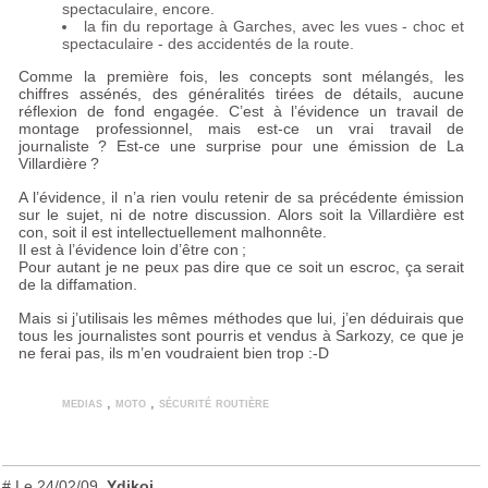
spectaculaire, encore.
la fin du reportage à Garches, avec les vues - choc et
spectaculaire - des accidentés de la route.
Comme la première fois, les concepts sont mélangés, les
chiffres assénés, des généralités tirées de détails, aucune
réflexion de fond engagée. C’est à l’évidence un travail de
montage professionnel, mais est-ce un vrai travail de
journaliste
? Est-ce une surprise pour une émission de La
Villardière
?
A l’évidence, il n’a rien voulu retenir de sa précédente émission
sur le sujet, ni de notre discussion. Alors soit la Villardière est
con, soit il est intellectuellement malhonnête.
Il est à l’évidence loin d’être con
;
Pour autant je ne peux pas dire que ce soit un escroc, ça serait
de la diffamation.
Mais si j’utilisais les mêmes méthodes que lui, j’en déduirais que
tous les journalistes sont pourris et vendus à Sarkozy, ce que je
ne ferai pas, ils m’en voudraient bien trop :-D
medias
,
moto
,
sécurité routière
#
Le 24/02/09
,
Ydikoi