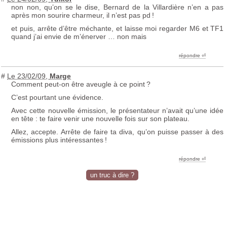
non non, qu’on se le dise, Bernard de la Villardière n’en a pas
après mon sourire charmeur, il n’est pas pd
!
et puis, arrête d’être méchante, et laisse moi regarder M6 et
TF1
quand j’ai envie de m’énerver … non mais
répondre ︎⏎
#
Le 23/02/09
,
Marge
Comment peut-on être aveugle à ce point
?
C’est pourtant une évidence.
Avec cette nouvelle émission, le présentateur n’avait qu’une idée
en tête : te faire venir une nouvelle fois sur son plateau.
Allez, accepte. Arrête de faire ta diva, qu’on puisse passer à des
émissions plus intéressantes
!
répondre ︎⏎
un truc à dire ?