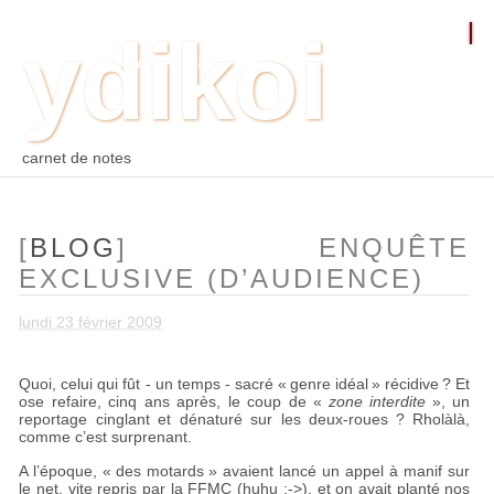
ydikoi
ACCUEIL
BLOG
PHOTO
WEB
ARCHIVES
TAGS
CONTACT
⛵︎
⛵️²
carnet de notes
[
BLOG
] ENQUÊTE
EXCLUSIVE (D’AUDIENCE)
lundi 23 février 2009
Quoi, celui qui fût - un temps - sacré «
genre idéal
» récidive
? Et
ose refaire, cinq ans après, le coup de «
zone interdite
», un
reportage cinglant et dénaturé sur les deux-roues
? Rholàlà,
comme c’est surprenant.
A l’époque, «
des motards
» avaient lancé un appel à manif sur
le net, vite repris par la
FFMC
(huhu :->), et on avait planté nos