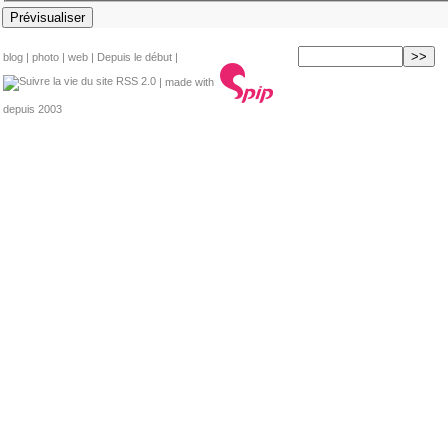
blog
|
photo
|
web
|
Depuis le début
|
RSS 2.0
| made with
depuis 2003