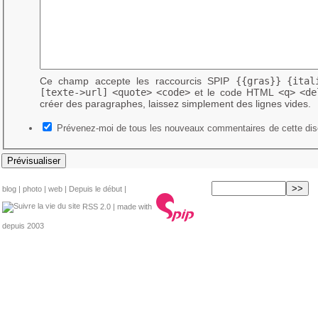
Ce champ accepte les raccourcis SPIP
{{gras}}
{ital
[texte->url]
<quote>
<code>
et le code HTML
<q>
<de
créer des paragraphes, laissez simplement des lignes vides.
Prévenez-moi de tous les nouveaux commentaires de cette dis
blog
|
photo
|
web
|
Depuis le début
|
RSS 2.0
| made with
depuis 2003