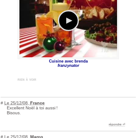
Cuisine avec brenda
franzynator
rien à voir
#
Le 25/12/08
,
France
Excellent Noël à toi aussi
!
Bisous.
répondre ︎⏎
#
Le 25/12/08
,
Marco