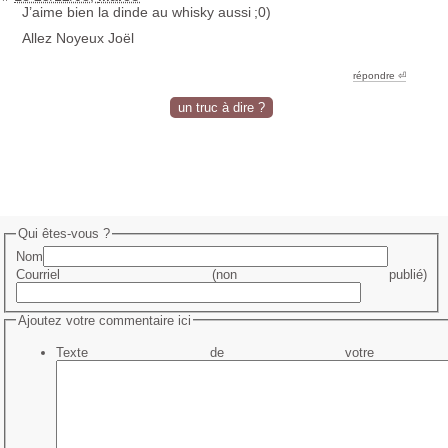
J’aime bien la dinde au whisky aussi
;0)
Allez Noyeux Joël
répondre ︎⏎
un truc à dire ?
Qui êtes-vous ?
Nom
Courriel (non publié)
Ajoutez votre commentaire ici
Texte de votre me