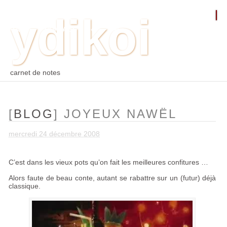
ydikoi
ACCUEIL
BLOG
PHOTO
WEB
ARCHIVES
TAGS
CONTACT
⛵︎
⛵️²
carnet de notes
[
BLOG
] JOYEUX NAWËL
mercredi 24 décembre 2008
C’est dans les vieux pots qu’on fait les meilleures confitures …
Alors faute de beau conte, autant se rabattre sur un (futur) déjà
classique.