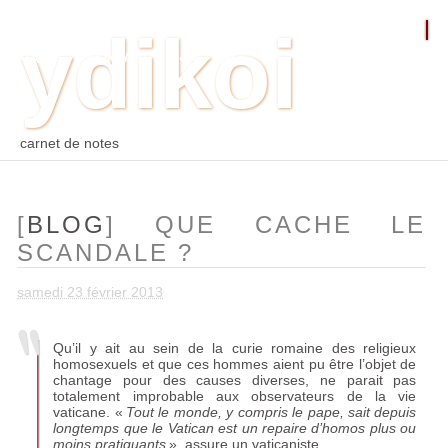
ydikoi
ACCUEIL
BLOG
PHOTO
WEB
ARCHIVES
TAGS
CONTACT
⛵︎
⛵️²
carnet de notes
[
BLOG
] QUE CACHE LE
SCANDALE
?
samedi 23 février 2013
Qu’il y ait au sein de la curie romaine des religieux
homosexuels et que ces hommes aient pu être l’objet de
chantage pour des causes diverses, ne parait pas
totalement improbable aux observateurs de la vie
vaticane. «
Tout le monde, y compris le pape, sait depuis
longtemps que le Vatican est un repaire d’homos plus ou
moins pratiquants
», assure un vaticaniste