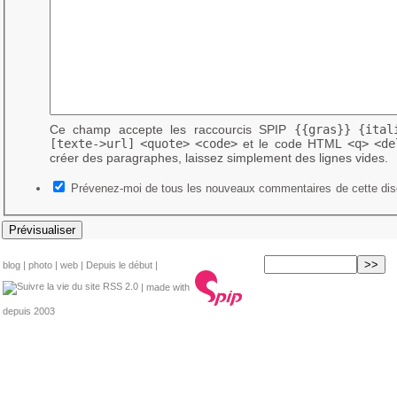
Ce champ accepte les raccourcis SPIP
{{gras}}
{ital
[texte->url]
<quote>
<code>
et le code HTML
<q>
<de
créer des paragraphes, laissez simplement des lignes vides.
Prévenez-moi de tous les nouveaux commentaires de cette dis
blog
|
photo
|
web
|
Depuis le début
|
RSS 2.0
| made with
depuis 2003