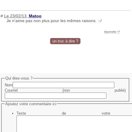
#
Le 23/02/13
,
Matoo
Je n’aime pas non plus pour les mêmes raisons. :-/
répondre ︎⏎
un truc à dire ?
Qui êtes-vous ?
Nom
Courriel (non publié)
Ajoutez votre commentaire ici
Texte de votre me