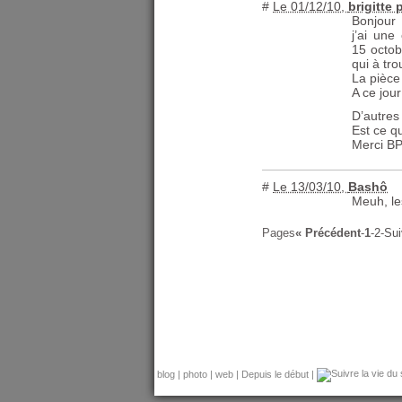
#
Le 01/12/10
,
brigitte p
Bonjour
j’ai un
15 octob
qui à tro
La pièce
A ce jour
D’autres
Est ce q
Merci
B
#
Le 13/03/10
,
Bashô
Meuh, le
Pages
« Précédent
-
1
-
2
-
Sui
blog
|
photo
|
web
|
Depuis le début
|