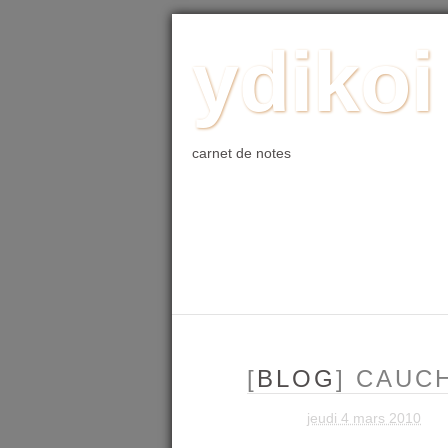
ACCUEIL
BLOG
PHOTO
WE
ydikoi
carnet de notes
[
BLOG
] CAUC
jeudi 4 mars 2010