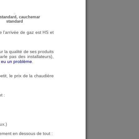
 standard, cauchemar
standard
l’arrivée de gaz est
HS
et
r la qualité de ses produits
arle pas des installateurs),
ai eu un problème
.
etit, le prix de la chaudière
t :
ux.)
lement en dessous de tout :