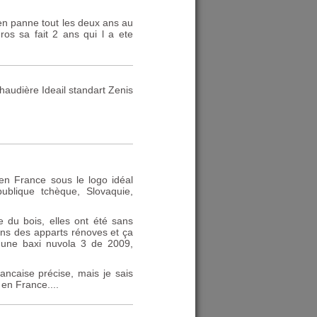
 en panne tout les deux ans au
os sa fait 2 ans qui l a ete
haudière Ideail standart Zenis
e en France sous le logo idéal
ublique tchèque, Slovaquie,
e du bois, elles ont été sans
ns des apparts rénoves et ça
t une baxi nuvola 3 de 2009,
caise précise, mais je sais
en France....