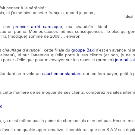
ait penser à la sérénité
;
ais, et j’aime bien acheter français, quand je peux
;
Ideal
ès son
premier arrêt cardiaque
, ma chaudière Ideal
eau en panne. Mêmes causes mêmes conséquences : le bloc qui gère 
our la (modique) somme de 200€ … environ.
 chauffage d’avance
”, cette filiale du
groupe Baxi
n’est en avance ni su
raiment), ni sur l’attention qu’elle porte à ses clients (et non, je ne p
u parler d’elle que pour m’envoyer sur les roses le (premier)
jour où j’
 Standard se revèle un
cauchemar standard
qui me fera payer, petit à p
 cette manière de se moquer de ses clients, comparez les sites interne
rd
, ça n’est même pas la peine de chercher, ils n’en ont pas. Encore mie
d’avoir une qualité approximative, il semblerait que son
S.A.
V soit éga