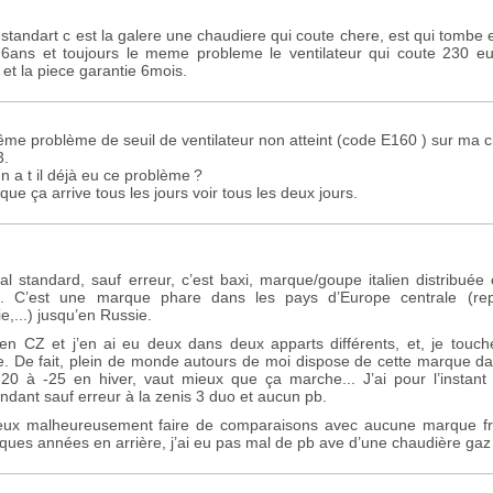
l standart c est la galere une chaudiere qui coute chere, est qui tombe
6ans et toujours le meme probleme le ventilateur qui coute 230 eur
et la piece garantie 6mois.
même problème de seuil de ventilateur non atteint (code E160 ) sur ma c
3.
n a t il déjà eu ce problème
?
ue ça arrive tous les jours voir tous les deux jours.
éal standard, sauf erreur, c’est baxi, marque/goupe italien distribué
d. C’est une marque phare dans les pays d’Europe centrale (rep
,...) jusqu’en Russie.
e en
CZ
et j’en ai eu deux dans deux apparts différents, et, je touch
. De fait, plein de monde autours de moi dispose de cette marque da
-20 à -25 en hiver, vaut mieux que ça marche... J’ai pour l’instan
ndant sauf erreur à la zenis 3 duo et aucun pb.
ux malheureusement faire de comparaisons avec aucune marque fran
ques années en arrière, j’ai eu pas mal de pb ave d’une chaudière gaz 