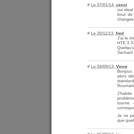
#
Le 07/01/14
,
cenci
oui idea
bout de 
changee 
#
Le 20/11/13
,
fred
J’ai le 
HTE
3.3
Quelqu’u
Sachant q
#
Le 04/09/13
,
Vince
Bonjour,
alors id
standar
Roumanie
J’habit
problème
tourne. 
correspo
Je ne pe
que quel