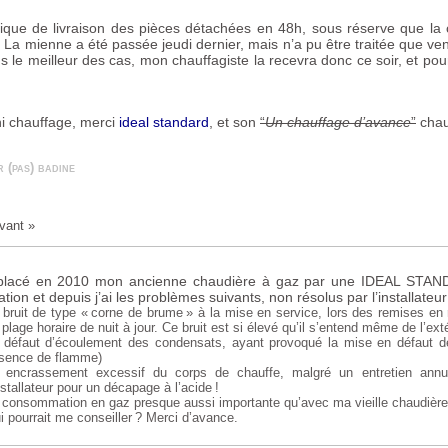
tique de livraison des pièces détachées en 48h, sous réserve que l
 La mienne a été passée jeudi dernier, mais n’a pu être traitée que ven
s le meilleur des cas, mon chauffagiste la recevra donc ce soir, et po
i chauffage, merci
ideal standard
, et son
“
Un chauffage d’avance
”
chau
 (pas) badine
vant »
mplacé en 2010 mon ancienne chaudière à gaz par une
IDEAL
STAN
ion et depuis j’ai les problèmes suivants, non résolus par l’installateur
bruit de type «
corne de brume
» à la mise en service, lors des remises en
 plage horaire de nuit à jour. Ce bruit est si élevé qu’il s’entend même de l’ext
défaut d’écoulement des condensats, ayant provoqué la mise en défaut de
sence de flamme)
encrassement excessif du corps de chauffe, malgré un entretien annue
installateur pour un décapage à l’acide
!
consommation en gaz presque aussi importante qu’avec ma vieille chaudière q
i pourrait me conseiller
? Merci d’avance.