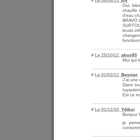
#
Le 05/08/13
,
jcv
Oui, Idé
chauffe 
d’eau ch
BRAVO
SURTO
bruits in
changem
fonctionn
#
Le 25/10/12
,
abus93
Moi qui 
#
Le 01/02/12
,
Besnier
J’ai une
Dans tou
tuyauter
Est ce n
#
Le 01/12/10
,
Ydikoi
Bonjour B
je pens
consomm