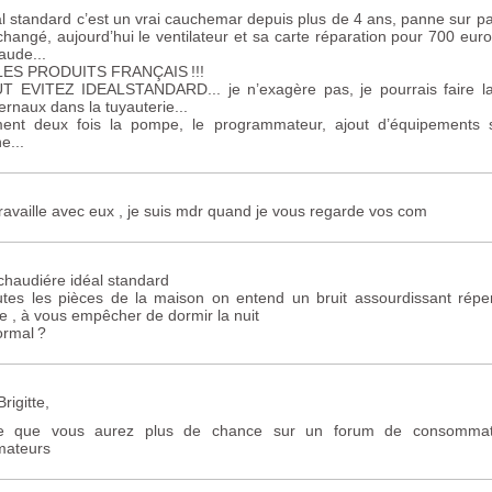
al standard c’est un vrai cauchemar depuis plus de 4 ans, panne sur pa
changé, aujourd’hui le ventilateur et sa carte réparation pour 700 euro
aude...
LES
PRODUITS
FRAN
Ç
AIS
!!!
UT
EVITEZ
IDEALSTANDARD
... je n’exagère pas, je pourrais faire l
fernaux dans la tuyauterie...
ent deux fois la pompe, le programmateur, ajout d’équipements s
e...
travaille avec eux , je suis mdr quand je vous regarde vos com
 chaudiére idéal standard
tes les pièces de la maison on entend un bruit assourdissant réperc
ie , à vous empêcher de dormir la nuit
ormal
?
rigitte,
e que vous aurez plus de chance sur un forum de consommate
ateurs