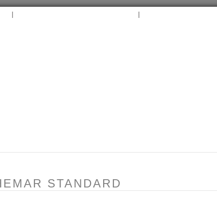
|
|
B
ARCHIVES
TAGS
CONTACT
⛵︎
⛵️²
HEMAR STANDARD