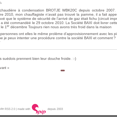
.
e chaudière à condensation
BROTJE
WBK20C
depuis octobre 2007. 
re 2010, mon chauffagiste n’avait pas trouvé la pamme, il a fait appe
uvé que le système de sécurité de l’arrivé de gaz était fichu (circuit im
 a été commandéé le 29 octobre 2010. La Société
BAXI
doit livrer cet
er
 le 1
décembre Toujours rien nous avons très froid dans la maison
 personnes ont elles le même prolème d’approvisionnement avec les p
ue je peux intenter une procédure contre la société
BAXI
et comment
?
P
s suédois prennent bien leur douche froide. :-)
vant »
RSS 2.0
| made with
depuis 2003