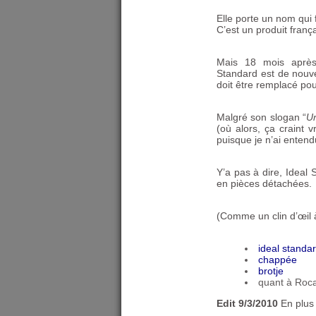
Elle porte un nom qui f
C’est un produit franç
Mais 18 mois apr
Standard est de nouv
doit être remplacé p
Malgré son slogan “
Un
(où alors, ça craint v
puisque je n’ai entend
Y’a pas à dire, Ideal
en pièces détachées.
(Comme un clin d’œil à
ideal standa
chappée
brotje
quant à Roca
Edit 9/3/2010
En plus 