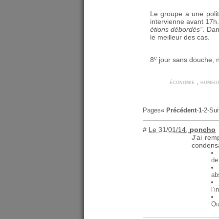
Le groupe a une poli
intervienne avant 17h.
étions débordés”
. Dan
le meilleur des cas.
e
8
jour sans douche, n
économie
,
humeur
Pages
« Précédent
-
1
-
2
-
Sui
#
Le 31/01/14
,
poncho
J’ai re
condensat
de
ab
l’
Qu