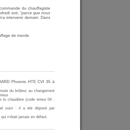
a commande du chauffagiste
dredi soir,
“parce que nous
urra intervenir demain. Dans
ffage de merde.
DARD
Phoenis
HTE
CVI
35 à
 :
 route du brûleur, au changement
érieur
 la chaudière (code erreur 04 :
l suivi : il a été déposé par
ui n’était jamais en défaut.