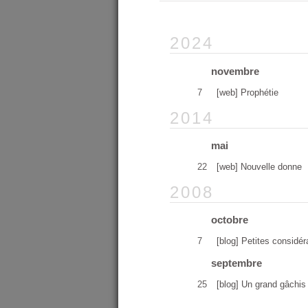
2024
novembre
7
[web] Prophétie
2014
mai
22
[web] Nouvelle donne
2008
octobre
7
[blog] Petites considé
septembre
25
[blog] Un grand gâchis