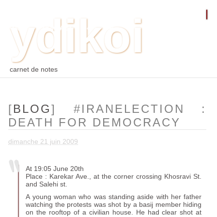
ydikoi
ACCUEIL
BLOG
PHOTO
WEB
ARCHIVES
TAGS
CONTACT
⛵︎
⛵️²
carnet de notes
[
BLOG
] #IRANELECTION :
DEATH FOR DEMOCRACY
dimanche 21 juin 2009
At 19:05 June 20th
Place : Karekar Ave., at the corner crossing Khosravi St.
and Salehi st.
A young woman who was standing aside with her father
watching the protests was shot by a basij member hiding
on the rooftop of a civilian house. He had clear shot at