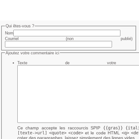
Qui êtes-vous ?
Nom
Courriel (non publié)
Ajoutez votre commentaire ici
Texte de votre me
Ce champ accepte les raccourcis SPIP
{{gras}}
{ital
[texte->url]
<quote>
<code>
et le code HTML
<q>
<de
créer des paragraphes, laissez simplement des lignes vides.