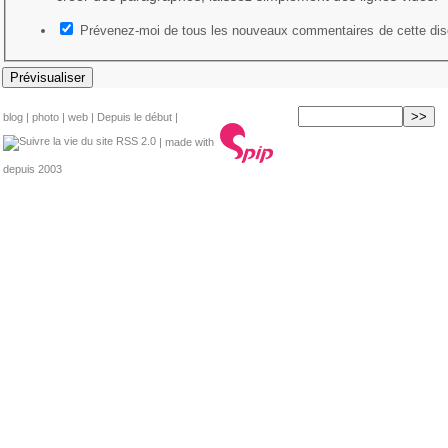
Prévenez-moi de tous les nouveaux commentaires de cette dis
blog
|
photo
|
web
|
Depuis le début
|
RSS 2.0
| made with
depuis 2003