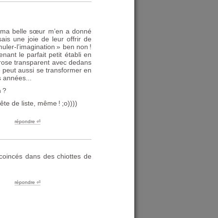
ée, ma belle sœur m’en a donné
s une joie de leur offrir de
uler-l’imagination
» ben non
!
nt le parfait petit établi en
e rose transparent avec dedans
le peut aussi se transformer en
s années...
n
?
tête de liste, même
!
;o))))
répondre ︎⏎
 coincés dans des chiottes de
répondre ︎⏎