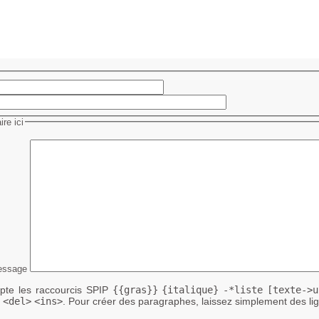
re ici
essage
te les raccourcis SPIP
{{gras}}
{italique}
-*liste
[texte->u
<del>
<ins>
. Pour créer des paragraphes, laissez simplement des lig