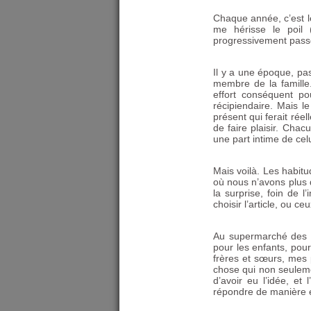
Chaque année, c’est le
me hérisse le poil 
progressivement passée
Il y a une époque, pa
membre de la famille.
effort conséquent p
récipiendaire. Mais le
présent qui ferait réel
de faire plaisir. Cha
une part intime de celu
Mais voilà. Les habitu
où nous n’avons plus q
la surprise, foin de l
choisir l’article, ou c
Au supermarché des e
pour les enfants, pour
frères et sœurs, mes p
chose qui non seulemen
d’avoir eu l’idée, et
répondre de manière 