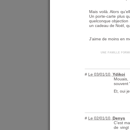
Mais voilà. Alors qu’e
Un porte-carte plus qu’
quelconque objection à
un cadeau de Noël, qu
J’aime de moins en mo
une famille form
#
Le 03/01/10
,
Ydikoi
Mouais, 
souvent
Et, oui j
#
Le 02/01/10
,
Denys
C’est ma
de vingt