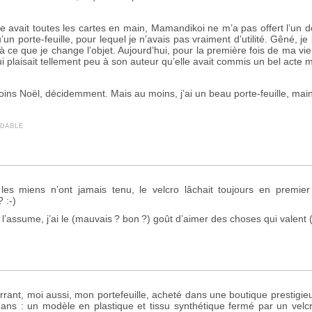
lle avait toutes les cartes en main, Mamandikoi ne m’a pas offert l’un 
un porte-feuille, pour lequel je n’avais pas vraiment d’utilité. Gêné, je
 ce que je change l’objet. Aujourd’hui, pour la première fois de ma vie
i plaisait tellement peu à son auteur qu’elle avait commis un bel acte
ins Noël, décidemment. Mais au moins, j’ai un beau porte-feuille, mai
idable
les miens n’ont jamais tenu, le velcro lâchait toujours en premier 
? :-)
e l’assume, j’ai le (mauvais
? bon
?) goût d’aimer des choses qui valent 
rrant, moi aussi, mon portefeuille, acheté dans une boutique prestigie
 ans : un modèle en plastique et tissu synthétique fermé par un velc