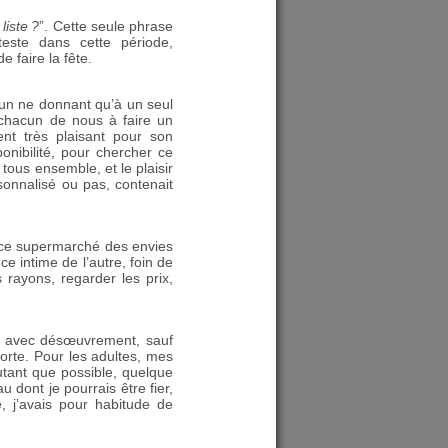
 liste
?
”. Cette seule phrase
teste dans cette période,
 faire la fête.
cun ne donnant qu’à un seul
t chacun de nous à faire un
nt très plaisant pour son
ponibilité, pour chercher ce
 tous ensemble, et le plaisir
sonnalisé ou pas, contenait
", ce supermarché des envies
e intime de l’autre, foin de
s rayons, regarder les prix,
ie avec désœuvrement, sauf
porte. Pour les adultes, mes
autant que possible, quelque
 dont je pourrais être fier,
e, j’avais pour habitude de