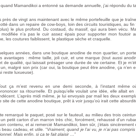
 quand Mamandikoi a entonné sa demande annuelle, j’ai répondu du ta
s près de vingt ans maintenant avec le même portefeuille que je traîn
gotté dans un repaire de cow-boys, loin des circuits touristiques, au fin f
 plus) le plus profond. Du costaud, du massif, qui aura bien vécu. M
modifiée n’a pas le cuir assez épais pour supporter mon foutoir a
e, les coutures faiblissent, le plastique sèche et craquelle.
 quelques années, dans une boutique anodine de mon quartier, un portef
rs avantages : même taille, joli cuir, et une marque (tout aussi anodi
et de qualité, qui laissait présager une durée de vie certaine. Et je m’ét
s un, malgré son prix (car oui, la boutique peut être anodine, ça n’en 
i reste luxueuse).
Tout ça m’est revenu en une demi seconde, à l’instant même où
prononcer sa ritournelle. Et puisqu’elle voulait une idée, elle allait 
indécent. L’après midi même, je lui envoyais par mail les deux exempla
e site de cette anodine boutique, prêt à voir jusqu’où irait cette absurdit
ite remarqué le paquet, posé sur le fauteuil, au milieu des trois ceintu
 un petit carton d’un marron très chic, forcément, rehaussé d’un ruban 
n contenu, et ai remercié Mamandikoi, bien sûr, j’étais sincèrement
 beau cadeau, et utile. “
Vraiment, quand je l’ai vu, je n’ai pas compris c
onnel. Mais enfin, si ça te fait plaisir …
”