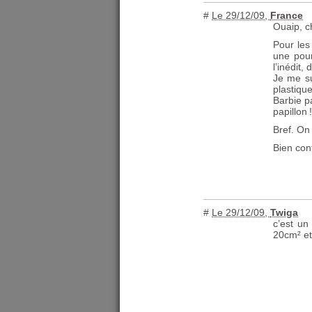
#
Le 29/12/09
,
France
Ouaip, c
Pour les
une pour
l’inédit,
Je me su
plastiqu
Barbie pa
papillon
Bref. On 
Bien cont
#
Le 29/12/09
,
Twiga
c’est un
20cm² et