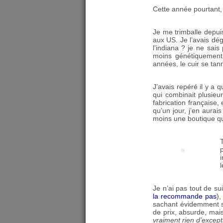
Cette année pourtant,
Je me trimballe depui
aux
US
. Je l’avais dé
l’indiana
? je ne sais
moins génétiquement 
années, le cuir se tann
J’avais repéré il y a
qui combinait plusieu
fabrication française, 
qu’un jour, j’en aurai
moins une boutique qu
l
Je n’ai pas tout de su
la recommande pas
),
sachant évidemment so
de prix, absurde, mais
vraiment rien d’excepti