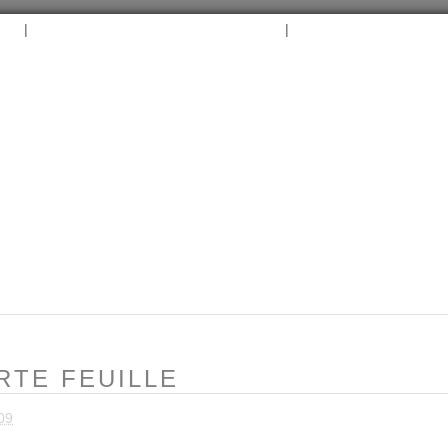
|
|
B
ARCHIVES
TAGS
CONTACT
⛵︎
⛵️²
ORTE FEUILLE
09