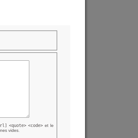
rl]
<quote>
<code>
et le
nes vides.