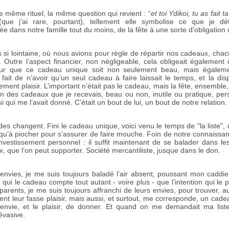
 même rituel, la même question qui revient : “
et toi Ydikoi, tu as fait ta
(que j’ai rare, pourtant), tellement elle symbolise ce que je dé
 dans notre famille tout du moins, de la fête à une sorte d’obligation de
s si lointaine, où nous avions pour règle de répartir nos cadeaux, cha
 Outre l’aspect financier, non négligeable, cela obligeait égalemen
our que ce cadeau unique soit non seulement beau, mais égaleme
 fait de n’avoir qu’un seul cadeau à faire laissait le temps, et la dis
lement plaisir. L’important n’était pas le cadeau, mais la fête, ensemble,
cun des cadeaux que je recevais, beau ou non, inutile ou pratique, per
i qui me l’avait donné. C’était un bout de lui, un bout de notre relation.
des changent. Fini le cadeau unique, voici venu le temps de "la liste
u’à piocher pour s’assurer de faire mouche. Foin de notre connaissanc
’investissement personnel : il suffit maintenant de se balader dans le
eux, que l’on peut supporter. Société mercantiliste, jusque dans le don.
nvies, je me suis toujours baladé l’air absent, poussant mon cadd
 qui le cadeau compte tout autant - voire plus - que l’intention qui le 
arents, je me suis toujours affranchi de leurs envies, pour trouver, 
t leur fasse plaisir, mais aussi, et surtout, me corresponde, un cadeau
 l’envie, et le plaisir, de donner. Et quand on me demandait ma list
évasive.