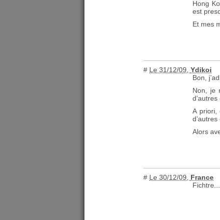
Hong Kon
est pres
Et mes m
#
Le 31/12/09
,
Ydikoi
Bon, j’ad
Non, je 
d’autres
A priori,
d’autres
Alors ave
#
Le 30/12/09
,
France
Fichtre..