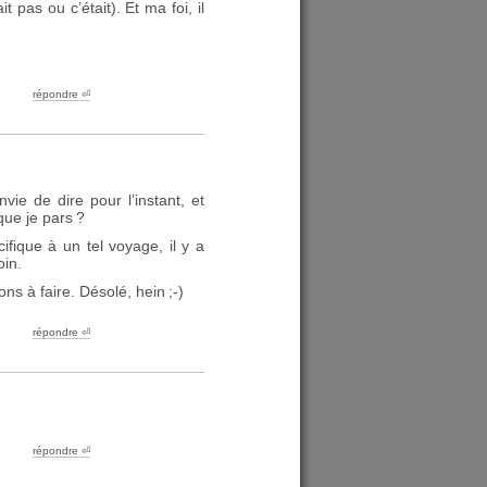
as ou c’était). Et ma foi, il
répondre ︎⏎
vie de dire pour l’instant, et
que je pars
?
cifique à un tel voyage, il y a
oin.
ions à faire. Désolé, hein
;-)
répondre ︎⏎
répondre ︎⏎