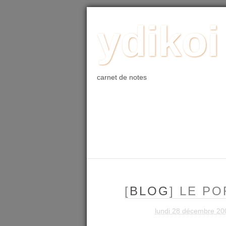
ACCUEIL
BLOG
PHOTO
WE
ydikoi
carnet de notes
[
BLOG
] LE P
lundi 28 décembre 20