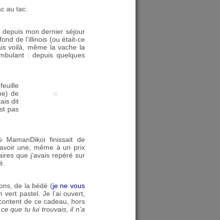
c au tac.
e depuis mon dernier séjour
ond de l’illinois (ou était-ce
ais voilà, même la vache la
mbulant : depuis quelques
euille
ne) de
ais dit
est pas
 MamanDikoi finissait de
en avoir une, même à un prix
ires que j’avais repéré sur
é.
rons, de la bédé (
je ne vous
vert pastel. Je l’ai ouvert,
 content de ce cadeau, hors
e que tu lui trouvais, il n’a