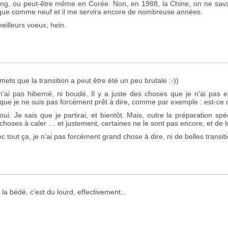
g, ou peut-être même en Corée. Non, en 1988, la Chine, on ne savait p
que comme neuf et il me servira encore de nombreuse années.
eilleurs voeux, hein.
mets que la transition a peut être été un peu brutale :-))
n’ai pas hiberné, ni boudé. Il y a juste des choses que je n’ai pas en
 que je ne suis pas forcément prêt à dire, comme par exemple : est-ce 
 oui. Je sais que je partirai, et bientôt. Mais, outre la préparation spé
 choses à caler … et justement, certaines ne le sont pas encore, et de l
c tout ça, je n’ai pas forcément grand chose à dire, ni de belles transit
. la bédé, c’est du lourd, effectivement...