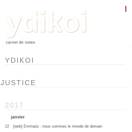
ydikoi
ACCUEIL
BLOG
PHOTO
WEB
ARCHIVES
TAGS
CONTACT
⛵︎
⛵️²
carnet de notes
YDIKOI
JUSTICE
2017
janvier
22
[web] Emmaüs : nous sommes le monde de demain